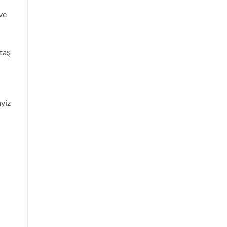
Nakliyat
için
 ve
taş
yiz