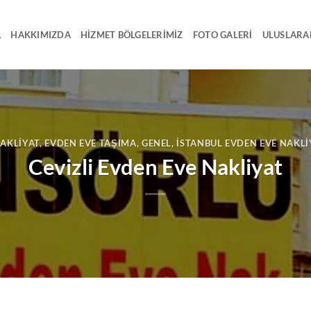
A
HAKKIMIZDA
HIZMET BÖLGELERIMIZ
FOTO GALERI
ULUSLARA
NAKLIYAT
,
EVDEN EVE TAŞIMA
,
GENEL
,
ISTANBUL EVDEN EVE NAKLI
Cevizli Evden Eve Nakliyat