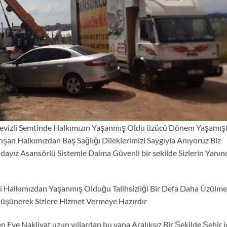
evizli Semtinde Halkımızın Yaşanmış Oldu üzücü Dönem Yaşamışt
ışan Halkımızdan Baş Sağlığı Dileklerimizi Saygıyla Anıyoruz Biz
ayız Asansörlü Sistemle Daima Güvenli bir sekilde Sizlerin Yanın
zi Halkımızdan Yaşanmış Olduğu Talihsizliği Bir Defa Daha Üzülme
üşünerek Sizlere Hizmet Vermeye Hazırdır
n Eve Nakliyat uzun yıllardan bu yana Aralıksız Bir Şekilde Şehir i