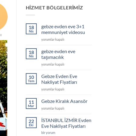
HIZMET BÖLGELERIMIZ
gebze evden eve 3+1
18
Nis
memnuniyet videosu
ı
gebze
yorumlar kapalı
evden
eve
gebze evden eve
18
3+1
Nis
taşımacılık
memnuniyet
gebze
yorumlar kapalı
videosu
evden
için
eve
Gebze Evden Eve
10
taşımacılık
Tem
Nakliyat Fiyatları
için
Gebze
yorumlar kapalı
Evden
Eve
Gebze Kiralık Asansör
11
Nakliyat
Mar
Gebze
yorumlar kapalı
Fiyatları
Kiralık
için
Asansör
İSTANBUL İZMİR Evden
22
için
Eki
Eve Nakliyat Fiyatları
İSTANBUL
bir yorum