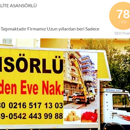
KALİTE ASANSÖRLÜ
78
/ 100
e Taşımaktadır Firmamız Uzun yıllardan beri Sadece
SEO Puan