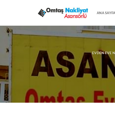
İçeriğe
atla
ANA SAYF
EVDEN EVE 