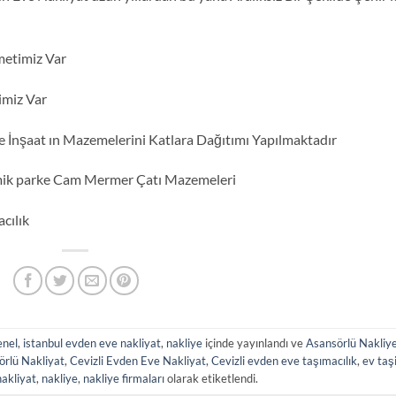
metimiz Var
imiz Var
de İnşaat ın Mazemelerini Katlara Dağıtımı Yapılmaktadır
mik parke Cam Mermer Çatı Mazemeleri
cılık
nel
,
istanbul evden eve nakliyat
,
nakliye
içinde yayınlandı ve
Asansörlü Nakliy
örlü Nakliyat
,
Cevizli Evden Eve Nakliyat
,
Cevizli evden eve taşımacılık
,
ev ta
akliyat
,
nakliye
,
nakliye firmaları
olarak etiketlendi.