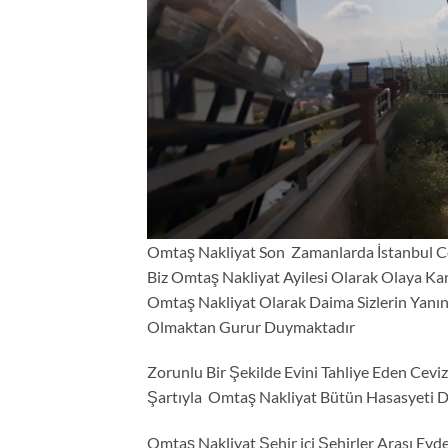
Omtaş Nakliyat Son Zamanlarda İstanbul C
Biz Omtaş Nakliyat Ayilesi Olarak Olaya Kar
Omtaş Nakliyat Olarak Daima Sizlerin Yanınd
Olmaktan Gurur Duymaktadır
Zorunlu Bir Şekilde Evini Tahliye Eden Cevi
Şartıyla Omtaş Nakliyat Bütün Hasasyeti D
Omtaş Nakliyat Şehir içi Şehirler Arası Evde