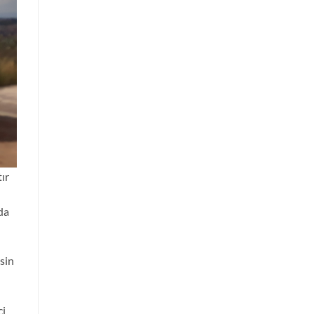
ır
da
sin
çi