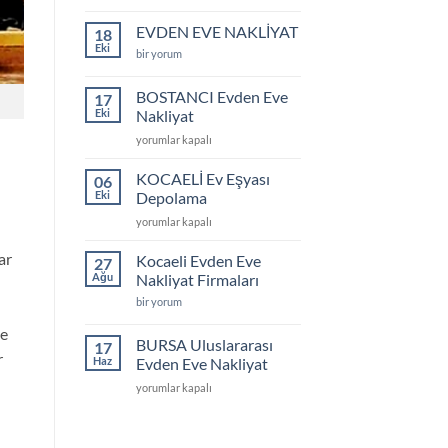
İZMİR
Evden
Eve
EVDEN EVE NAKLİYAT
18
Nakliyat
Eki
Fiyatları
EVDEN
bir yorum
için
EVE
NAKLİYAT
için
BOSTANCI Evden Eve
17
Eki
Nakliyat
BOSTANCI
yorumlar kapalı
Evden
Eve
KOCAELİ Ev Eşyası
06
Nakliyat
Eki
Depolama
için
KOCAELİ
yorumlar kapalı
Ev
Eşyası
ar
Kocaeli Evden Eve
27
Depolama
Ağu
Nakliyat Firmaları
için
Kocaeli
bir yorum
Evden
Eve
de
Nakliyat
BURSA Uluslararası
17
Firmaları
r
Haz
Evden Eve Nakliyat
için
BURSA
yorumlar kapalı
Uluslararası
Evden
Eve