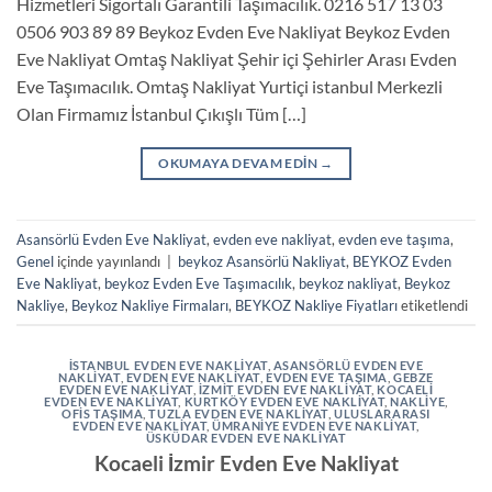
Hizmetleri Sigortalı Garantili Taşımacılık. 0216 517 13 03
0506 903 89 89 Beykoz Evden Eve Nakliyat Beykoz Evden
Eve Nakliyat Omtaş Nakliyat Şehir içi Şehirler Arası Evden
Eve Taşımacılık. Omtaş Nakliyat Yurtiçi istanbul Merkezli
Olan Firmamız İstanbul Çıkışlı Tüm […]
OKUMAYA DEVAM EDIN
→
Asansörlü Evden Eve Nakliyat
,
evden eve nakliyat
,
evden eve taşıma
,
Genel
içinde yayınlandı
|
beykoz Asansörlü Nakliyat
,
BEYKOZ Evden
Eve Nakliyat
,
beykoz Evden Eve Taşımacılık
,
beykoz nakliyat
,
Beykoz
Nakliye
,
Beykoz Nakliye Firmaları
,
BEYKOZ Nakliye Fiyatları
etiketlendi
ISTANBUL EVDEN EVE NAKLIYAT
,
ASANSÖRLÜ EVDEN EVE
NAKLIYAT
,
EVDEN EVE NAKLIYAT
,
EVDEN EVE TAŞIMA
,
GEBZE
EVDEN EVE NAKLİYAT
,
IZMIT EVDEN EVE NAKLIYAT
,
KOCAELI
EVDEN EVE NAKLIYAT
,
KURTKÖY EVDEN EVE NAKLIYAT
,
NAKLIYE
,
OFIS TAŞIMA
,
TUZLA EVDEN EVE NAKLIYAT
,
ULUSLARARASI
EVDEN EVE NAKLIYAT
,
ÜMRANIYE EVDEN EVE NAKLIYAT
,
ÜSKÜDAR EVDEN EVE NAKLIYAT
Kocaeli İzmir Evden Eve Nakliyat