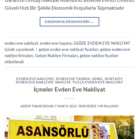
Güveli Hızlı Bir Şekile Ekonomik Koşullarla Taşımaktadır
OKUMAYA DEVAM EDIN
→
evden eve nakliyat
,
evden eve taşıma
,
GEBZE EVDEN EVE NAKLİYAT
içinde yayınlandı
|
gebze evden eve nakliyat fiyatları
,
gebze evden eve
nakliye firmaları
,
Gebze Nakliye Firmaları
,
gebze nakliye fiyatları
etiketlendi
EVDEN EVE NAKLIYAT
,
EVDEN EVE TAŞIMA
,
GENEL
,
KURTKÖY
EVDEN EVE NAKLIYAT
,
NAKLIYE
,
TUZLA EVDEN EVE NAKLIYAT
İçmeler Evden Eve Nakliyat
ADEM
TARAFINDAN
7 MAYIS 2021
TARIHINDE YAYINLANDI