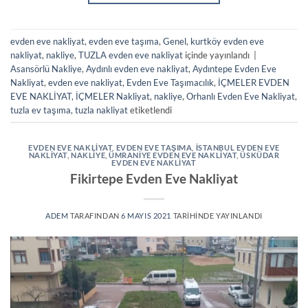
evden eve nakliyat
,
evden eve taşıma
,
Genel
,
kurtköy evden eve
nakliyat
,
nakliye
,
TUZLA evden eve nakliyat
içinde yayınlandı
|
Asansörlü Nakliye
,
Aydınlı evden eve nakliyat
,
Aydıntepe Evden Eve
Nakliyat
,
evden eve nakliyat
,
Evden Eve Taşımacılık
,
İÇMELER EVDEN
EVE NAKLİYAT
,
İÇMELER Nakliyat
,
nakliye
,
Orhanlı Evden Eve Nakliyat
,
tuzla ev taşıma
,
tuzla nakliyat
etiketlendi
EVDEN EVE NAKLIYAT
,
EVDEN EVE TAŞIMA
,
ISTANBUL EVDEN EVE
NAKLIYAT
,
NAKLIYE
,
ÜMRANIYE EVDEN EVE NAKLIYAT
,
ÜSKÜDAR
EVDEN EVE NAKLIYAT
Fikirtepe Evden Eve Nakliyat
ADEM
TARAFINDAN
6 MAYIS 2021
TARIHINDE YAYINLANDI