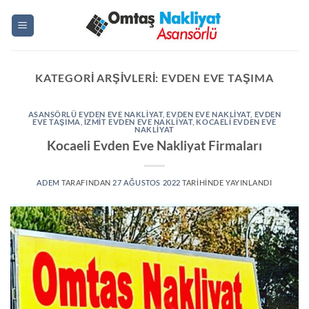
İçeriğe
atla
KATEGORI ARŞIVLERI:
EVDEN EVE TAŞIMA
ASANSÖRLÜ EVDEN EVE NAKLIYAT
,
EVDEN EVE NAKLIYAT
,
EVDEN
EVE TAŞIMA
,
IZMIT EVDEN EVE NAKLIYAT
,
KOCAELI EVDEN EVE
NAKLIYAT
Kocaeli Evden Eve Nakliyat Firmaları
ADEM
TARAFINDAN
27 AĞUSTOS 2022
TARIHINDE YAYINLANDI