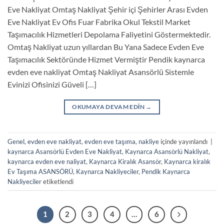
Eve Nakliyat Omtaş Nakliyat Şehir içi Şehirler Arası Evden
Eve Nakliyat Ev Ofis Fuar Fabrika Okul Tekstil Market
Taşımacılık Hizmetleri Depolama Faliyetini Göstermektedir.
Omtaş Nakliyat uzun yıllardan Bu Yana Sadece Evden Eve
Taşımacılık Sektöründe Hizmet Vermiştir Pendik kaynarca
evden eve nakliyat Omtaş Nakliyat Asansörlü Sistemle
Evinizi Ofisinizi Güveli […]
OKUMAYA DEVAM EDIN
→
Genel
,
evden eve nakliyat
,
evden eve taşıma
,
nakliye
içinde yayınlandı
|
kaynarca Asansörlü Evden Eve Nakliyat
,
Kaynarca Asansörlü Nakliyat
,
kaynarca evden eve naliyat
,
Kaynarca Kiralık Asansör
,
Kaynarca kiralık
Ev Taşıma ASANSÖRÜ
,
Kaynarca Nakliyeciler
,
Pendik Kaynarca
Nakliyeciler
etiketlendi
1
2
3
4
…
6