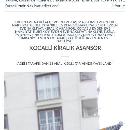
Nakliye
,
kocaeli den izmir e Ev Taşıma
,
Kocaeli izmir Evden Eve Nakliyat
,
Kocaeli izmir Nakliyat
etiketlendi
1
Yorum
EVDEN EVE NAKLIYAT
,
EVDEN EVE TAŞIMA
,
GEBZE EVDEN EVE
NAKLİYAT
,
GENEL
,
ISTANBUL EVDEN EVE NAKLIYAT
,
IZMIT EVDEN
EVE NAKLIYAT
,
KİRALIK ASANSÖR
,
KOCAELI EVDEN EVE
NAKLIYAT
,
KURTKÖY EVDEN EVE NAKLIYAT
,
NAKLIYE
,
TUZLA
EVDEN EVE NAKLIYAT
,
ULUSLARARASI EVDEN EVE NAKLIYAT
,
ÜMRANIYE EVDEN EVE NAKLIYAT
,
ÜSKÜDAR EVDEN EVE
NAKLIYAT
KOCAELİ KİRALIK ASANSÖR
ADEM
TARAFINDAN
18 ARALIK 2021
TARIHINDE YAYINLANDI