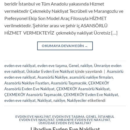
beridir İstanbul ve Tüm Anadolu yakasında Hizmet
vermektedir Çekmeköy Nakliyat Tecrübeli ve Marangozlu ve
Pıefesyonel Ekip Son Model Araç Filosuyla HİZMET
verilmektedir. Şehirler arası ve şehir iç ASANSÖRLÜ
HİZMET VERMEKTEYİZ çekmeköy nakliyat Ücretsiz […]
OKUMAYA DEVAM EDIN
→
evden eve nakliyat
,
evden eve taşıma
,
Genel
,
nakliye
,
Ümraniye evden
eve nakliyat
,
Üsküdar Evden Eve Nakliyat
içinde yayınlandı
|
Asansörlü
evden eve nakliyat
,
Asansörlü Nakliye
,
asansörlü nakliye firmaları
,
Asansörlü Nakliye Fıyatları
,
Asansörlü Taşımacılık
,
ÇEKMEKÖY
Asansörlü Evden Eve Nakliyat
,
ÇEKMEKÖY Asansörlü Nakliyat
,
ÇEKMEKÖY Asansörlü Taşımacılık
,
ÇEKMEKÖY Evden Eve Nakliyat
,
evden eve nakliyat
,
Nakliyat
,
nakliye
,
Nakliyeciler
etiketlendi
EVDEN EVE NAKLIYAT
,
EVDEN EVE TAŞIMA
,
GENEL
,
ISTANBUL
EVDEN EVE NAKLIYAT
,
ÜMRANIYE EVDEN EVE NAKLIYAT
,
ÜSKÜDAR EVDEN EVE NAKLIYAT
Libadiye Evden Eve Nakliyat