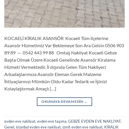
KOCAELİ KİRALIK ASANSÖR Kocaeli Tüm ilçelerine
Asansör Hizmetimiz Var Beklemeye Son Ara Gelsin 0506 903
89 89 — 0542 443 99 88 Omtaş Nakliyat Kocaeli Gebze
Başta Olmak Üzere Kocaeli Genelinde Asansör Kiralama
Hizmeti Vermektedir. İl dışında Gelen Tüm Nakliyeci
Arkadaşlarımıza Asansör Eleman Gerek Malzeme
İhtiyaçlarınızı Mümkün Oldu Kadar Tedarik ve İşinizi
Kolaylaştırmak Amaçlı […]
OKUMAYA DEVAM EDIN
→
evden eve nakliyat
,
evden eve taşıma
,
GEBZE EVDEN EVE NAKLİYAT
,
Genel
,
istanbul evden eve nakliyat
,
izmit evden eve nakliyat
,
KİRALIK