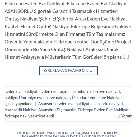
Fikirtepe Evden Eve Nakliyat Fikirtepe Evden Eve Nakliyat
ASANSÖRLÜ Sigortalı Garantili Taşımacılık Hizmetleri
Omtaş Nakliyat Şehir içi Şehirler Arası Evden Eve Nakliyat
Kaliteli Hizmet Omtaş Nakliyat Fikirtepe Bölgesinde Nakliye
Hizmetini Sürdürmekte Olan Firmamız Tüm Taşımalarımız
Güvenle Yapılmaktadır Fikirtepe Kentsel Dönüşüme Pırojesi
Döneminden Bu Yana Omtaş Nakliyat Aralıksız Olarak
Hizmet Anlayışıyla Müşterilerin Tüm Görüşleri ön plana […]
OKUMAYA DEVAM EDIN
→
evden eve nakliyat
,
evden eve taşıma
,
istanbul evden eve nakliyat
,
nakliye
,
Ümraniye evden eve nakliyat
,
Üsküdar Evden Eve Nakliyat
içinde yayınlandı
|
Asansörlü evden eve nakliyat
,
asansörlü nakliyat
,
Asansörlü Nakliye
,
Asansörlü Taşımacılık
,
Fikirtepe Evden Eve Nakliyat
,
fikirtepe nakliyat
etiketlendi
1
Yorum
EVDEN EVE NAKLIYAT
,
EVDEN EVE TAŞIMA
,
GENEL
,
NAKLIYE
,
ÜMRANIYE EVDEN EVE NAKLIYAT
,
ÜSKÜDAR EVDEN EVE