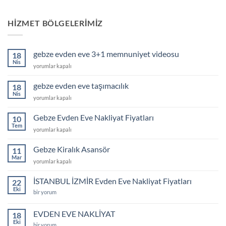
HIZMET BÖLGELERIMIZ
gebze evden eve 3+1 memnuniyet videosu
18
Nis
gebze
yorumlar kapalı
evden
eve
gebze evden eve taşımacılık
18
3+1
Nis
gebze
yorumlar kapalı
memnuniyet
evden
videosu
eve
Gebze Evden Eve Nakliyat Fiyatları
için
10
taşımacılık
Tem
Gebze
yorumlar kapalı
için
Evden
Eve
Gebze Kiralık Asansör
11
Nakliyat
Mar
Gebze
yorumlar kapalı
Fiyatları
Kiralık
için
Asansör
İSTANBUL İZMİR Evden Eve Nakliyat Fiyatları
22
için
Eki
İSTANBUL
bir yorum
İZMİR
Evden
Eve
EVDEN EVE NAKLİYAT
18
Nakliyat
Eki
Fiyatları
EVDEN
bir yorum