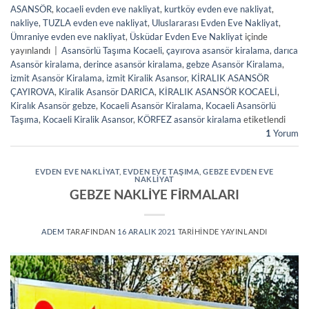
ASANSÖR
,
kocaeli evden eve nakliyat
,
kurtköy evden eve nakliyat
,
nakliye
,
TUZLA evden eve nakliyat
,
Uluslararası Evden Eve Nakliyat
,
Ümraniye evden eve nakliyat
,
Üsküdar Evden Eve Nakliyat
içinde
yayınlandı
|
Asansörlü Taşıma Kocaeli
,
çayırova asansör kiralama
,
darıca
Asansör kiralama
,
derince asansör kiralama
,
gebze Asansör Kiralama
,
izmit Asansör Kiralama
,
izmit Kiralik Asansor
,
KİRALIK ASANSÖR
ÇAYIROVA
,
Kiralik Asansör DARICA
,
KİRALIK ASANSÖR KOCAELİ
,
Kiralık Asansör gebze
,
Kocaeli Asansör Kiralama
,
Kocaeli Asansörlü
Taşıma
,
Kocaeli Kiralik Asansor
,
KÖRFEZ asansör kiralama
etiketlendi
1
Yorum
EVDEN EVE NAKLIYAT
,
EVDEN EVE TAŞIMA
,
GEBZE EVDEN EVE
NAKLİYAT
GEBZE NAKLİYE FİRMALARI
ADEM
TARAFINDAN
16 ARALIK 2021
TARIHINDE YAYINLANDI