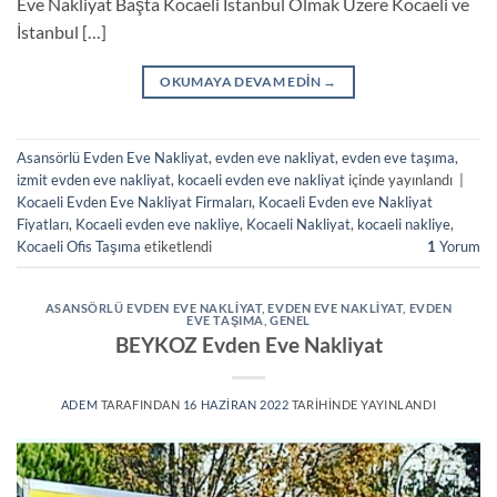
Eve Nakliyat Başta Kocaeli İstanbul Olmak Üzere Kocaeli ve
İstanbul […]
OKUMAYA DEVAM EDIN
→
Asansörlü Evden Eve Nakliyat
,
evden eve nakliyat
,
evden eve taşıma
,
izmit evden eve nakliyat
,
kocaeli evden eve nakliyat
içinde yayınlandı
|
Kocaeli Evden Eve Nakliyat Firmaları
,
Kocaeli Evden eve Nakliyat
Fiyatları
,
Kocaeli evden eve nakliye
,
Kocaeli Nakliyat
,
kocaeli nakliye
,
Kocaeli Ofis Taşıma
etiketlendi
1
Yorum
ASANSÖRLÜ EVDEN EVE NAKLIYAT
,
EVDEN EVE NAKLIYAT
,
EVDEN
EVE TAŞIMA
,
GENEL
BEYKOZ Evden Eve Nakliyat
ADEM
TARAFINDAN
16 HAZIRAN 2022
TARIHINDE YAYINLANDI