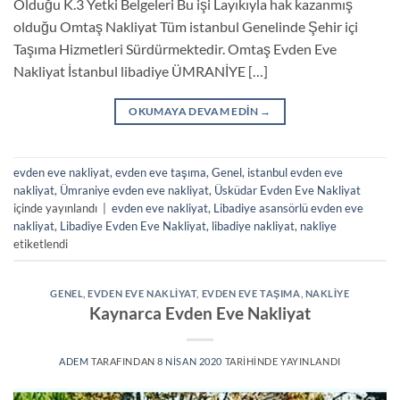
Olduğu K.3 Yetki Belgeleri Bu işi Layıkıyla hak kazanmış
olduğu Omtaş Nakliyat Tüm istanbul Genelinde Şehir içi
Taşıma Hizmetleri Sürdürmektedir. Omtaş Evden Eve
Nakliyat İstanbul libadiye ÜMRANİYE […]
OKUMAYA DEVAM EDIN
→
evden eve nakliyat
,
evden eve taşıma
,
Genel
,
istanbul evden eve
nakliyat
,
Ümraniye evden eve nakliyat
,
Üsküdar Evden Eve Nakliyat
içinde yayınlandı
|
evden eve nakliyat
,
Libadiye asansörlü evden eve
nakliyat
,
Libadiye Evden Eve Nakliyat
,
libadiye nakliyat
,
nakliye
etiketlendi
GENEL
,
EVDEN EVE NAKLIYAT
,
EVDEN EVE TAŞIMA
,
NAKLIYE
Kaynarca Evden Eve Nakliyat
ADEM
TARAFINDAN
8 NISAN 2020
TARIHINDE YAYINLANDI