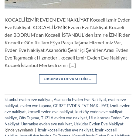
KOCAELİ İZMİR EVDEN EVE NAKLİYAT Kocaeli izmir Evden
Eve Nakliyat KOCAELİ İZMİR Evden Eve Nakliyat Kocaeli
den BODRUM’dan Kocaeli İSTANBUL’ den İzmir e İZMİR den
Kocaeli e Günlük Tam Eşya Parça Taşıma Hizmetimiz Var,
Evden Eve Nakliyat Asansörlü Şehir içi Şehirler Arası Evden
Eve Taşımacılık Hizmetleri. kocaeli izmir Evden Eve Nakliyat
Kocaeli İstanbul Merkezli izmir […]
OKUMAYA DEVAM EDIN
→
istanbul evden eve nakliyat
,
Asansörlü Evden Eve Nakliyat
,
evden eve
nakliyat
,
evden eve taşıma
,
GEBZE EVDEN EVE NAKLİYAT
,
izmit evden
eve nakliyat
,
kocaeli evden eve nakliyat
,
kurtköy evden eve nakliyat
,
nakliye
,
Ofis Taşıma
,
TUZLA evden eve nakliyat
,
Uluslararası Evden Eve
Nakliyat
,
Ümraniye evden eve nakliyat
,
Üsküdar Evden Eve Nakliyat
içinde yayınlandı
|
izmir kocaeli evden eve nakliyat
,
izmir kocaeli