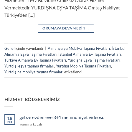
Hizmetleri 1997 Bu Güne Aralıksız Olarak Hizmet
Vermektedir. YURDIŞNA EŞYA TAŞİMA Omtaş Nakliyat
Türkiye’den […]
OKUMAYA DEVAM EDIN
→
Genel
içinde yayınlandı
|
Almanya ya Mobilya Taşıma Fiyatları
,
İstanbul
Almanya Eşya Taşıma Fiyatları
,
İstanbul Almanya Ev Taşıma Fiyatları
,
Türkiye Almanya Ev Taşıma Fiyatları
,
Yurdışna Eşya Taşıma Fiyatları
,
Yurtdışı eşya taşıma firmaları
,
Yurtdışı Mobilya Taşıma Fiyatları
,
Yurtdışına mobilya taşıma firmaları
etiketlendi
HIZMET BÖLGELERIMIZ
gebze evden eve 3+1 memnuniyet videosu
18
Nis
gebze
yorumlar kapalı
evden