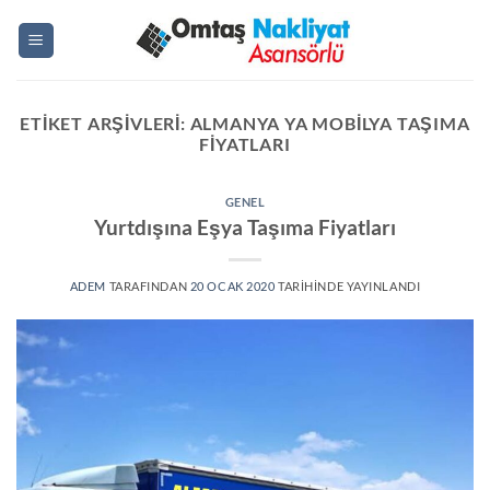
İçeriğe
atla
ETIKET ARŞIVLERI:
ALMANYA YA MOBILYA TAŞIMA
FIYATLARI
GENEL
Yurtdışına Eşya Taşıma Fiyatları
ADEM
TARAFINDAN
20 OCAK 2020
TARIHINDE YAYINLANDI