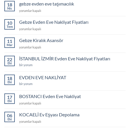
eve
gebze evden eve taşımacılık
18
3+1
Nis
gebze
yorumlar kapalı
memnuniyet
evden
videosu
eve
Gebze Evden Eve Nakliyat Fiyatları
için
10
taşımacılık
Tem
Gebze
yorumlar kapalı
için
Evden
Eve
Gebze Kiralık Asansör
11
Nakliyat
Mar
Gebze
yorumlar kapalı
Fiyatları
Kiralık
için
Asansör
İSTANBUL İZMİR Evden Eve Nakliyat Fiyatları
22
için
Eki
İSTANBUL
bir yorum
İZMİR
Evden
Eve
EVDEN EVE NAKLİYAT
18
Nakliyat
Eki
Fiyatları
EVDEN
bir yorum
için
EVE
NAKLİYAT
için
BOSTANCI Evden Eve Nakliyat
17
Eki
BOSTANCI
yorumlar kapalı
Evden
Eve
KOCAELİ Ev Eşyası Depolama
06
Nakliyat
Eki
KOCAELİ
yorumlar kapalı
için
Ev