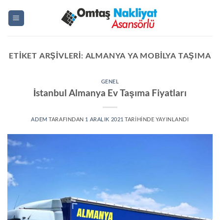
İçeriğe
atla
ETIKET ARŞIVLERI:
ALMANYA YA MOBILYA TAŞIMA
GENEL
İstanbul Almanya Ev Taşıma Fiyatları
ADEM
TARAFINDAN
1 ARALIK 2021
TARIHINDE YAYINLANDI