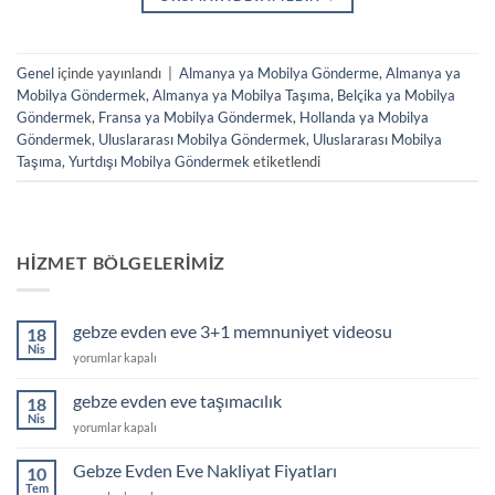
Genel
içinde yayınlandı
|
Almanya ya Mobilya Gönderme
,
Almanya ya
Mobilya Göndermek
,
Almanya ya Mobilya Taşıma
,
Belçika ya Mobilya
Göndermek
,
Fransa ya Mobilya Göndermek
,
Hollanda ya Mobilya
Göndermek
,
Uluslararası Mobilya Göndermek
,
Uluslararası Mobilya
Taşıma
,
Yurtdışı Mobilya Göndermek
etiketlendi
HIZMET BÖLGELERIMIZ
gebze evden eve 3+1 memnuniyet videosu
18
Nis
gebze
yorumlar kapalı
evden
eve
gebze evden eve taşımacılık
18
3+1
Nis
gebze
yorumlar kapalı
memnuniyet
evden
videosu
eve
Gebze Evden Eve Nakliyat Fiyatları
için
10
taşımacılık
Tem