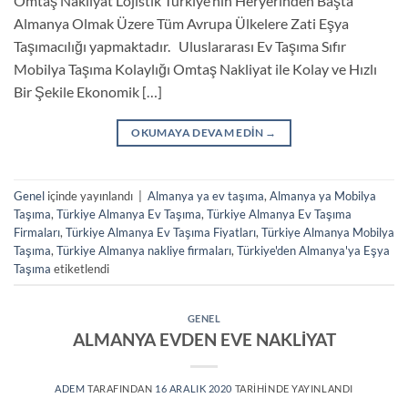
Omtaş Nakliyat Lojistik Türkiye’nin Heryerinden Başta
Almanya Olmak Üzere Tüm Avrupa Ülkelere Zati Eşya
Taşımacılığı yapmaktadır. Uluslararası Ev Taşıma Sıfır
Mobilya Taşıma Kolaylığı Omtaş Nakliyat ile Kolay ve Hızlı
Bir Şekile Ekonomik […]
OKUMAYA DEVAM EDIN
→
Genel
içinde yayınlandı
|
Almanya ya ev taşıma
,
Almanya ya Mobilya
Taşıma
,
Türkiye Almanya Ev Taşıma
,
Türkiye Almanya Ev Taşıma
Firmaları
,
Türkiye Almanya Ev Taşıma Fiyatları
,
Türkiye Almanya Mobilya
Taşıma
,
Türkiye Almanya nakliye firmaları
,
Türkiye'den Almanya'ya Eşya
Taşıma
etiketlendi
GENEL
ALMANYA EVDEN EVE NAKLİYAT
ADEM
TARAFINDAN
16 ARALIK 2020
TARIHINDE YAYINLANDI