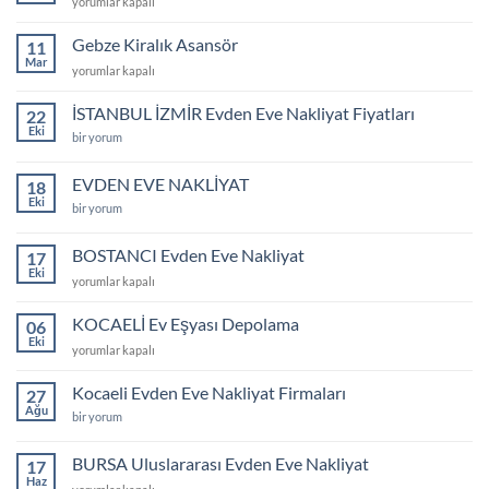
Gebze
yorumlar kapalı
için
Evden
Eve
Gebze Kiralık Asansör
11
Nakliyat
Mar
Gebze
yorumlar kapalı
Fiyatları
Kiralık
için
Asansör
İSTANBUL İZMİR Evden Eve Nakliyat Fiyatları
22
için
Eki
İSTANBUL
bir yorum
İZMİR
Evden
Eve
EVDEN EVE NAKLİYAT
18
Nakliyat
Eki
Fiyatları
EVDEN
bir yorum
için
EVE
NAKLİYAT
için
BOSTANCI Evden Eve Nakliyat
17
Eki
BOSTANCI
yorumlar kapalı
Evden
Eve
KOCAELİ Ev Eşyası Depolama
06
Nakliyat
Eki
KOCAELİ
yorumlar kapalı
için
Ev
Eşyası
Kocaeli Evden Eve Nakliyat Firmaları
27
Depolama
Ağu
Kocaeli
bir yorum
için
Evden
Eve
Nakliyat
BURSA Uluslararası Evden Eve Nakliyat
17
Firmaları
Haz
için
BURSA