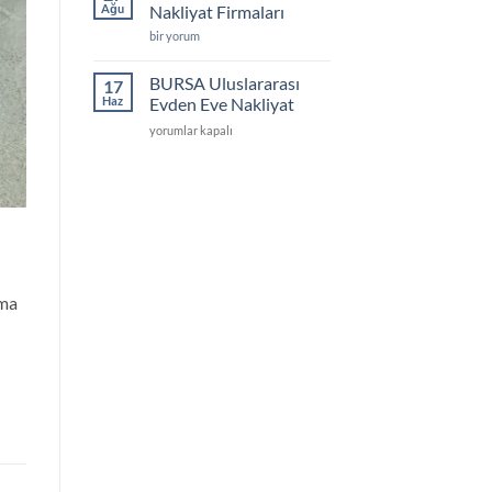
Depolama
Ağu
Nakliyat Firmaları
için
Kocaeli
bir yorum
Evden
Eve
Nakliyat
BURSA Uluslararası
17
Firmaları
Haz
Evden Eve Nakliyat
için
BURSA
yorumlar kapalı
Uluslararası
Evden
Eve
Nakliyat
için
ama