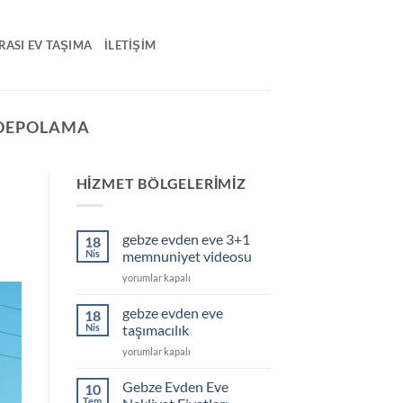
RASI EV TAŞIMA
İLETIŞIM
 DEPOLAMA
HIZMET BÖLGELERIMIZ
gebze evden eve 3+1
18
Nis
memnuniyet videosu
gebze
yorumlar kapalı
evden
eve
gebze evden eve
18
3+1
Nis
taşımacılık
memnuniyet
gebze
yorumlar kapalı
videosu
evden
için
eve
Gebze Evden Eve
10
taşımacılık
Tem