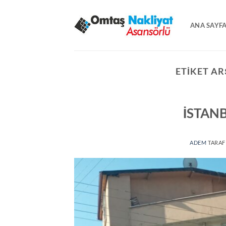
İçeriğe
atla
ANA SAYF
ETIKET AR
İSTAN
ADEM
TARAF