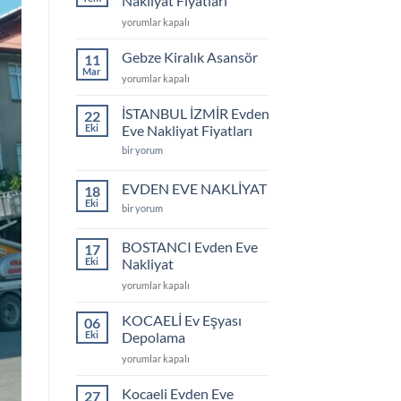
Nakliyat Fiyatları
için
Gebze
yorumlar kapalı
Evden
Eve
Gebze Kiralık Asansör
11
Nakliyat
Mar
Gebze
yorumlar kapalı
Fiyatları
Kiralık
için
Asansör
İSTANBUL İZMİR Evden
22
için
Eki
Eve Nakliyat Fiyatları
İSTANBUL
bir yorum
İZMİR
Evden
Eve
EVDEN EVE NAKLİYAT
18
Nakliyat
Eki
Fiyatları
EVDEN
bir yorum
için
EVE
NAKLİYAT
için
BOSTANCI Evden Eve
17
Eki
Nakliyat
BOSTANCI
yorumlar kapalı
Evden
Eve
KOCAELİ Ev Eşyası
06
Nakliyat
Eki
Depolama
için
KOCAELİ
yorumlar kapalı
Ev
Eşyası
Kocaeli Evden Eve
27