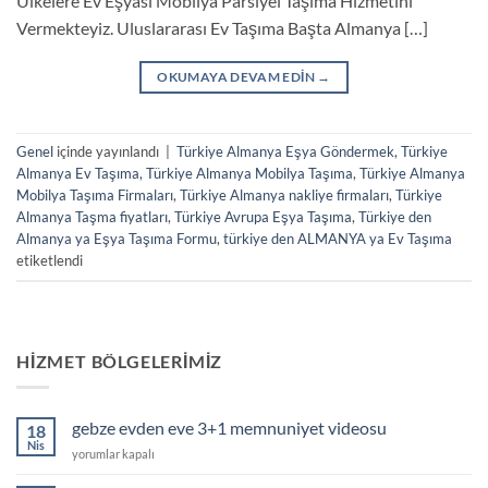
Ülkelere Ev Eşyası Mobilya Parsiyel Taşıma Hizmetini
Vermekteyiz. Uluslararası Ev Taşıma Başta Almanya […]
OKUMAYA DEVAM EDIN
→
Genel
içinde yayınlandı
|
Türkiye Almanya Eşya Göndermek
,
Türkiye
Almanya Ev Taşıma
,
Türkiye Almanya Mobilya Taşıma
,
Türkiye Almanya
Mobilya Taşıma Firmaları
,
Türkiye Almanya nakliye firmaları
,
Türkiye
Almanya Taşma fiyatları
,
Türkiye Avrupa Eşya Taşıma
,
Türkiye den
Almanya ya Eşya Taşıma Formu
,
türkiye den ALMANYA ya Ev Taşıma
etiketlendi
HIZMET BÖLGELERIMIZ
gebze evden eve 3+1 memnuniyet videosu
18
Nis
gebze
yorumlar kapalı
evden