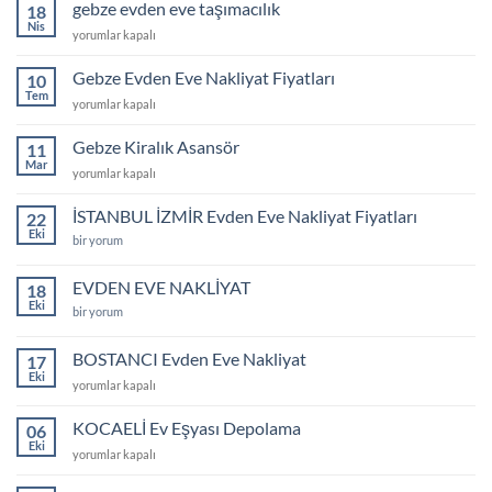
eve
gebze evden eve taşımacılık
18
3+1
Nis
gebze
yorumlar kapalı
memnuniyet
evden
videosu
eve
Gebze Evden Eve Nakliyat Fiyatları
için
10
taşımacılık
Tem
Gebze
yorumlar kapalı
için
Evden
Eve
Gebze Kiralık Asansör
11
Nakliyat
Mar
Gebze
yorumlar kapalı
Fiyatları
Kiralık
için
Asansör
İSTANBUL İZMİR Evden Eve Nakliyat Fiyatları
22
için
Eki
İSTANBUL
bir yorum
İZMİR
Evden
Eve
EVDEN EVE NAKLİYAT
18
Nakliyat
Eki
Fiyatları
EVDEN
bir yorum
için
EVE
NAKLİYAT
için
BOSTANCI Evden Eve Nakliyat
17
Eki
BOSTANCI
yorumlar kapalı
Evden
Eve
KOCAELİ Ev Eşyası Depolama
06
Nakliyat
Eki
KOCAELİ
yorumlar kapalı
için
Ev
Eşyası