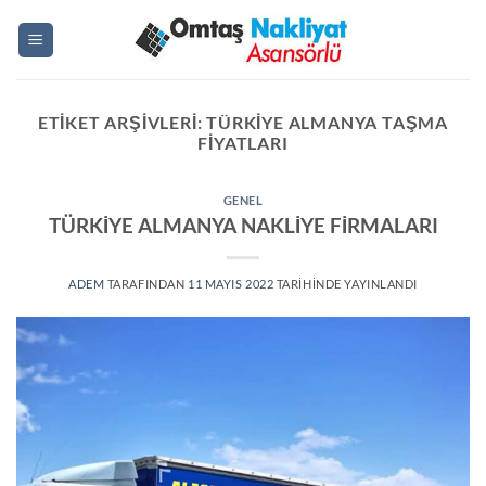
İçeriğe
atla
ETIKET ARŞIVLERI:
TÜRKIYE ALMANYA TAŞMA
FIYATLARI
GENEL
TÜRKİYE ALMANYA NAKLİYE FİRMALARI
ADEM
TARAFINDAN
11 MAYIS 2022
TARIHINDE YAYINLANDI