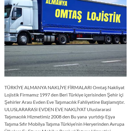
TÜRKİYE ALMANYA NAKLİYE FİRMALARI Omtaş Nakliyat
Lojistik Firmamız 1997 den Beri Türkiye içerisinden Şehir içi
Şehirler Arası Evden Eve Taşımacılık Fahliyetine Başlamıştır.
ULUSLARARASI EVDEN EVE NAKLİYAT Uluslararasi
Taşımacılık Hizmetimiz 2008 den Bu yana yurtdışı Eşya
Taşıma Sıfır Mobilya Taşıma Türkiye’nin Heryerinden Avrupa