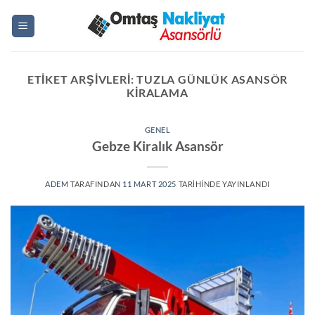
İçeriğe
atla
ETIKET ARŞIVLERI:
TUZLA GÜNLÜK ASANSÖR
KIRALAMA
GENEL
Gebze Kiralık Asansör
ADEM
TARAFINDAN
11 MART 2025
TARIHINDE YAYINLANDI