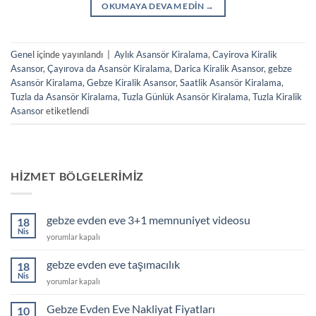
OKUMAYA DEVAM EDIN
→
Genel
içinde yayınlandı
|
Aylık Asansör Kiralama
,
Cayirova Kiralik
Asansor
,
Çayırova da Asansör Kiralama
,
Darica Kiralik Asansor
,
gebze
Asansör Kiralama
,
Gebze Kiralik Asansor
,
Saatlik Asansör Kiralama
,
Tuzla da Asansör Kiralama
,
Tuzla Günlük Asansör Kiralama
,
Tuzla Kiralik
Asansor
etiketlendi
HIZMET BÖLGELERIMIZ
gebze evden eve 3+1 memnuniyet videosu
18
Nis
gebze
yorumlar kapalı
evden
eve
gebze evden eve taşımacılık
18
3+1
Nis
gebze
yorumlar kapalı
memnuniyet
evden
videosu
eve
Gebze Evden Eve Nakliyat Fiyatları
için
10