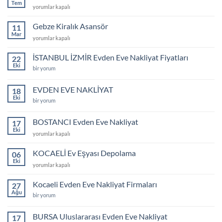
taşımacılık
Tem
Gebze
yorumlar kapalı
için
Evden
Eve
Gebze Kiralık Asansör
11
Nakliyat
Mar
Gebze
yorumlar kapalı
Fiyatları
Kiralık
için
Asansör
İSTANBUL İZMİR Evden Eve Nakliyat Fiyatları
22
için
Eki
İSTANBUL
bir yorum
İZMİR
Evden
Eve
EVDEN EVE NAKLİYAT
18
Nakliyat
Eki
Fiyatları
EVDEN
bir yorum
için
EVE
NAKLİYAT
için
BOSTANCI Evden Eve Nakliyat
17
Eki
BOSTANCI
yorumlar kapalı
Evden
Eve
KOCAELİ Ev Eşyası Depolama
06
Nakliyat
Eki
KOCAELİ
yorumlar kapalı
için
Ev
Eşyası
Kocaeli Evden Eve Nakliyat Firmaları
27
Depolama
Ağu
Kocaeli
bir yorum
için
Evden
Eve
Nakliyat
BURSA Uluslararası Evden Eve Nakliyat
17
Firmaları