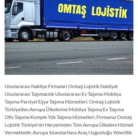
Uluslararası Nakliye Firmaları Omtaş Lojistik Nakliyat
Uluslararası Taşımacılık Uluslararası Ev Taşıma Mobilya
Taşıma Parsiyel Eşya Taşıma Hizmetleri. Omtaş Lojistik
Türkiye’den Avrupa Ülkelerine Mobilya Taşıma Ev Taşıma
Ofis Taşıma Komple Yük Taşıma Hizmetleri. Firmamız Omtaş
Lojistik Türkiye’nin Heryerinden Tüm Avrupa Ülkelere Hizmet
Vermektedir. Avrupa Sıtandartlara Araç Uygunluğu Yeterlilik