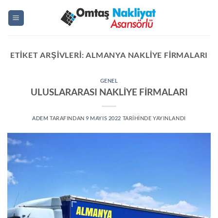
İçeriğe
atla
ETIKET ARŞIVLERI:
ALMANYA NAKLIYE FIRMALARI
GENEL
ULUSLARARASI NAKLİYE FİRMALARI
ADEM
TARAFINDAN
9 MAYIS 2022
TARIHINDE YAYINLANDI