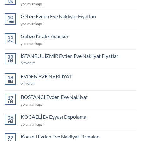
Nis
gebze
yorumlar kapalı
memnuniyet
evden
videosu
eve
Gebze Evden Eve Nakliyat Fiyatları
için
10
taşımacılık
Tem
Gebze
yorumlar kapalı
için
Evden
Eve
Gebze Kiralık Asansör
11
Nakliyat
Mar
Gebze
yorumlar kapalı
Fiyatları
Kiralık
için
Asansör
İSTANBUL İZMİR Evden Eve Nakliyat Fiyatları
22
için
Eki
İSTANBUL
bir yorum
İZMİR
Evden
Eve
EVDEN EVE NAKLİYAT
18
Nakliyat
Eki
Fiyatları
EVDEN
bir yorum
için
EVE
NAKLİYAT
için
BOSTANCI Evden Eve Nakliyat
17
Eki
BOSTANCI
yorumlar kapalı
Evden
Eve
KOCAELİ Ev Eşyası Depolama
06
Nakliyat
Eki
KOCAELİ
yorumlar kapalı
için
Ev
Eşyası
Kocaeli Evden Eve Nakliyat Firmaları
27
Depolama