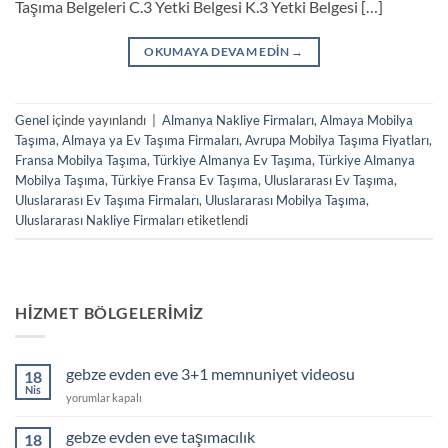
Taşıma Belgeleri C.3 Yetki Belgesi K.3 Yetki Belgesi […]
OKUMAYA DEVAM EDIN
→
Genel
içinde yayınlandı
|
Almanya Nakliye Firmaları
,
Almaya Mobilya
Taşıma
,
Almaya ya Ev Taşıma Firmaları
,
Avrupa Mobilya Taşıma Fiyatları
,
Fransa Mobilya Taşıma
,
Türkiye Almanya Ev Taşıma
,
Türkiye Almanya
Mobilya Taşıma
,
Türkiye Fransa Ev Taşıma
,
Uluslararası Ev Taşıma
,
Uluslararası Ev Taşıma Firmaları
,
Uluslararası Mobilya Taşıma
,
Uluslararası Nakliye Firmaları
etiketlendi
HIZMET BÖLGELERIMIZ
gebze evden eve 3+1 memnuniyet videosu
18
Nis
gebze
yorumlar kapalı
evden
eve
gebze evden eve taşımacılık
18
3+1