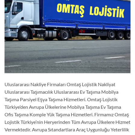
Uluslararası Nakliye Firmaları Omtaş Lojistik Nakliyat
Uluslararası Taşımacılık Uluslararası Ev Taşıma Mobilya
Taşıma Parsiyel Eşya Taşıma Hizmetleri. Omtaş Lojistik
Türkiye’den Avrupa Ülkelerine Mobilya Taşıma Ev Taşıma
Ofis Taşıma Komple Yük Taşıma Hizmetleri. Firmamız Omtaş
Lojistik Türkiye’nin Heryerinden Tüm Avrupa Ülkelere Hizmet
Vermektedir. Avrupa Sıtandartlara Araç Uygunluğu Yeterlilik