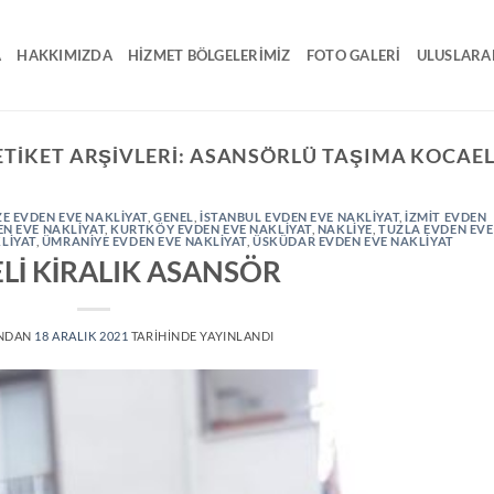
A
HAKKIMIZDA
HIZMET BÖLGELERIMIZ
FOTO GALERI
ULUSLARA
ETIKET ARŞIVLERI:
ASANSÖRLÜ TAŞIMA KOCAEL
E EVDEN EVE NAKLİYAT
,
GENEL
,
ISTANBUL EVDEN EVE NAKLIYAT
,
IZMIT EVDEN
EN EVE NAKLIYAT
,
KURTKÖY EVDEN EVE NAKLIYAT
,
NAKLIYE
,
TUZLA EVDEN EVE
LIYAT
,
ÜMRANIYE EVDEN EVE NAKLIYAT
,
ÜSKÜDAR EVDEN EVE NAKLIYAT
Lİ KİRALIK ASANSÖR
NDAN
18 ARALIK 2021
TARIHINDE YAYINLANDI