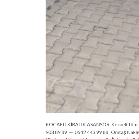
KOCAELİ KİRALIK ASANSÖR Kocaeli Tüm ilç
903 89 89 — 0542 443 99 88 Omtaş Nakliy