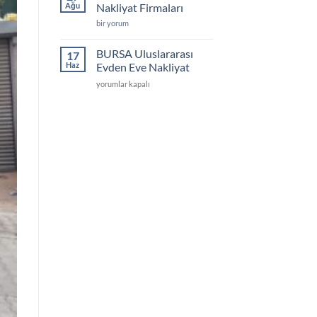
Depolama
Ağu
Nakliyat Firmaları
için
Kocaeli
bir yorum
Evden
Eve
Nakliyat
BURSA Uluslararası
17
Firmaları
Haz
Evden Eve Nakliyat
için
BURSA
yorumlar kapalı
Uluslararası
Evden
Eve
Nakliyat
için