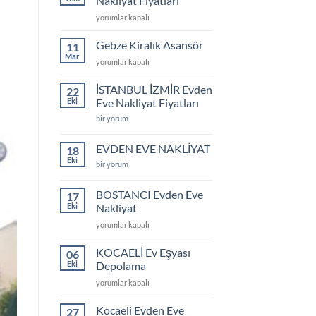
Nakliyat Fiyatları
için
Gebze
yorumlar kapalı
Evden
Eve
Gebze Kiralık Asansör
11
Nakliyat
Mar
Gebze
yorumlar kapalı
Fiyatları
Kiralık
için
Asansör
İSTANBUL İZMİR Evden
22
için
Eki
Eve Nakliyat Fiyatları
İSTANBUL
bir yorum
İZMİR
Evden
Eve
EVDEN EVE NAKLİYAT
18
Nakliyat
Eki
Fiyatları
EVDEN
bir yorum
için
EVE
NAKLİYAT
için
BOSTANCI Evden Eve
17
Eki
Nakliyat
BOSTANCI
yorumlar kapalı
Evden
Eve
KOCAELİ Ev Eşyası
06
Nakliyat
Eki
Depolama
için
KOCAELİ
yorumlar kapalı
Ev
Eşyası
Kocaeli Evden Eve
27