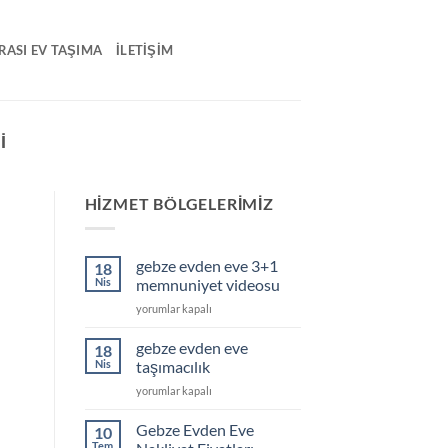
RASI EV TAŞIMA
İLETIŞIM
I
HIZMET BÖLGELERIMIZ
gebze evden eve 3+1
18
Nis
memnuniyet videosu
gebze
yorumlar kapalı
evden
eve
gebze evden eve
18
3+1
Nis
taşımacılık
memnuniyet
gebze
yorumlar kapalı
videosu
evden
için
eve
Gebze Evden Eve
10
taşımacılık
Tem