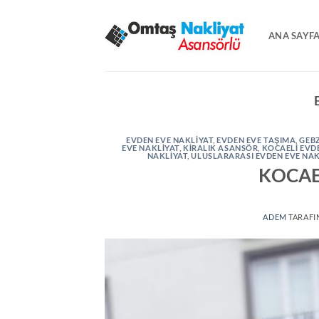
İçeriğe
atla
ANA SAYF
EVDEN EVE NAKLIYAT
,
EVDEN EVE TAŞIMA
,
GEBZ
EVE NAKLIYAT
,
KİRALIK ASANSÖR
,
KOCAELI EVD
NAKLIYAT
,
ULUSLARARASI EVDEN EVE NAK
KOCAE
ADEM
TARAFI