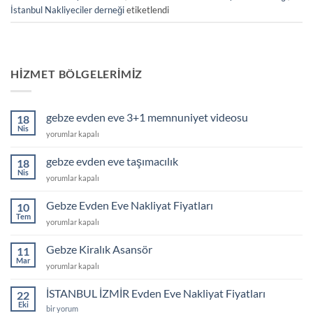
İstanbul Nakliyeciler derneği
etiketlendi
HIZMET BÖLGELERIMIZ
gebze evden eve 3+1 memnuniyet videosu
18
Nis
gebze
yorumlar kapalı
evden
eve
gebze evden eve taşımacılık
18
3+1
Nis
gebze
yorumlar kapalı
memnuniyet
evden
videosu
eve
Gebze Evden Eve Nakliyat Fiyatları
için
10
taşımacılık
Tem
Gebze
yorumlar kapalı
için
Evden
Eve
Gebze Kiralık Asansör
11
Nakliyat
Mar
Gebze
yorumlar kapalı
Fiyatları
Kiralık
için
Asansör
İSTANBUL İZMİR Evden Eve Nakliyat Fiyatları
22
için
Eki
İSTANBUL
bir yorum