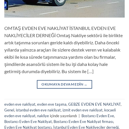
OMTAŞ EVDEN EVE NAKLİYAT İSTANBUL EVDEN EVE
NAKLİYECİLER DERNEĞİ Omtaş Nakliye sektörü ile birlikte
artık taşınma sorunları geride kaldı diyebiliriz. Daha önceki
yıllarda yalnızca araçları ile sizlere destek veren ve kalabalık
ekibi ile kısa sürede taşınmanıza yardımı olan bu firmalar,
şimdilerde asansörlü sistem ile bu işi daha kolay hale
getirmiş durumda diyebiliriz. Bu sistem ile […]
OKUMAYA DEVAM EDIN
→
evden eve nakliyat
,
evden eve taşıma
,
GEBZE EVDEN EVE NAKLİYAT
,
Genel
,
istanbul evden eve nakliyat
,
izmit evden eve nakliyat
,
kocaeli
evden eve nakliyat
,
nakliye
içinde yayınlandı
|
Bostancı Evden Eve
,
Bostancı Evden Eve Nakliyat
,
Bostancı Evden Eve Nakliyat firması
,
Evden Eve Nakliyat bostancı
,
İstanbul Evden Eve Nakliyeciler derneği
,