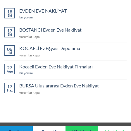
İZMİR
Evden
Eve
EVDEN EVE NAKLİYAT
18
Nakliyat
Eki
Fiyatları
EVDEN
bir yorum
için
EVE
NAKLİYAT
için
BOSTANCI Evden Eve Nakliyat
17
Eki
BOSTANCI
yorumlar kapalı
Evden
Eve
KOCAELİ Ev Eşyası Depolama
06
Nakliyat
Eki
KOCAELİ
yorumlar kapalı
için
Ev
Eşyası
Kocaeli Evden Eve Nakliyat Firmaları
27
Depolama
Ağu
Kocaeli
bir yorum
için
Evden
Eve
Nakliyat
BURSA Uluslararası Evden Eve Nakliyat
17
Firmaları
Haz
için
BURSA
yorumlar kapalı
Uluslararası
Evden
Eve
Nakliyat
için
Copyright 2026 ©
Omtaş Evden Eve Nakliyat