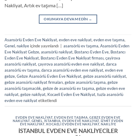
Nakliyat, Artık ev taşıma […]
OKUMAYA DEVAM EDIN
→
Asansörlü Evden Eve Nakliyat
,
evden eve nakliyat
,
evden eve taşıma
,
Genel
,
nakliye
içinde yayınlandı
|
asansörlü ev taşıma
,
Asansörlü Evden
Eve Nakliyat Gebze
,
asansörlü nakliyat
,
Bostancı Evden Eve
,
Bostancı
Evden Eve Nakliyat
,
Bostancı Evden Eve Nakliyat firması
,
çayirova
asansörlü nakliyat
,
çayırova asansörlü evden eve nakliyat
,
darıca
asansörlü ev taşıma
,
darıca asansörlü evden eve nakliyat
,
evden eve
gebze
,
Gebze Asansörlü Evden Eve Nakliyat
,
gebze asansörlü nakliyat
,
gebze asansörlü nakliyat firmaları
,
gebze asansörlü taşıma
,
gebze
asansörlü taşımacılık
,
gebze de asansörlü ev taşıma
,
gebze evden eve
nakliyat
,
gebze nakliyat
,
Kocaeli Evden Eve Nakliyat
,
tuzla asansörlü
evden eve nakliyat
etiketlendi
EVDEN EVE NAKLIYAT
,
EVDEN EVE TAŞIMA
,
GEBZE EVDEN EVE
NAKLİYAT
,
GENEL
,
ISTANBUL EVDEN EVE NAKLIYAT
,
IZMIT EVDEN
EVE NAKLIYAT
,
KOCAELI EVDEN EVE NAKLIYAT
,
NAKLIYE
İSTANBUL EVDEN EVE NAKLİYECİLER