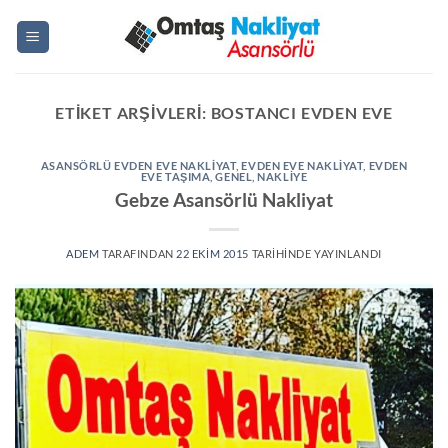
İçeriğe
atla
ETIKET ARŞIVLERI:
BOSTANCI EVDEN EVE
ASANSÖRLÜ EVDEN EVE NAKLIYAT
,
EVDEN EVE NAKLIYAT
,
EVDEN
EVE TAŞIMA
,
GENEL
,
NAKLIYE
Gebze Asansörlü Nakliyat
ADEM
TARAFINDAN
22 EKIM 2015
TARIHINDE YAYINLANDI