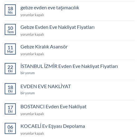
evden
eve
gebze evden eve taşımacılık
18
3+1
Nis
gebze
yorumlar kapalı
memnuniyet
evden
videosu
eve
Gebze Evden Eve Nakliyat Fiyatları
için
10
taşımacılık
Tem
Gebze
yorumlar kapalı
için
Evden
Eve
Gebze Kiralık Asansör
11
Nakliyat
Mar
Gebze
yorumlar kapalı
Fiyatları
Kiralık
için
Asansör
İSTANBUL İZMİR Evden Eve Nakliyat Fiyatları
22
için
Eki
İSTANBUL
bir yorum
İZMİR
Evden
Eve
EVDEN EVE NAKLİYAT
18
Nakliyat
Eki
Fiyatları
EVDEN
bir yorum
için
EVE
NAKLİYAT
için
BOSTANCI Evden Eve Nakliyat
17
Eki
BOSTANCI
yorumlar kapalı
Evden
Eve
KOCAELİ Ev Eşyası Depolama
06
Nakliyat
Eki
KOCAELİ
yorumlar kapalı
için
Ev