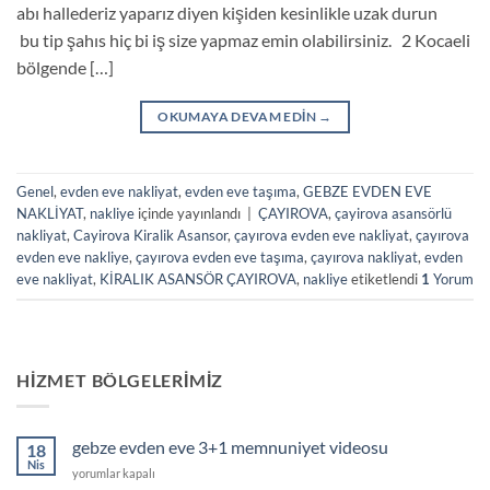
abı hallederiz yaparız diyen kişiden kesinlikle uzak durun
bu tip şahıs hiç bi iş size yapmaz emin olabilirsiniz. 2 Kocaeli
bölgende […]
OKUMAYA DEVAM EDIN
→
Genel
,
evden eve nakliyat
,
evden eve taşıma
,
GEBZE EVDEN EVE
NAKLİYAT
,
nakliye
içinde yayınlandı
|
ÇAYIROVA
,
çayirova asansörlü
nakliyat
,
Cayirova Kiralik Asansor
,
çayırova evden eve nakliyat
,
çayırova
evden eve nakliye
,
çayırova evden eve taşıma
,
çayırova nakliyat
,
evden
eve nakliyat
,
KİRALIK ASANSÖR ÇAYIROVA
,
nakliye
etiketlendi
1
Yorum
HIZMET BÖLGELERIMIZ
gebze evden eve 3+1 memnuniyet videosu
18
Nis
gebze
yorumlar kapalı