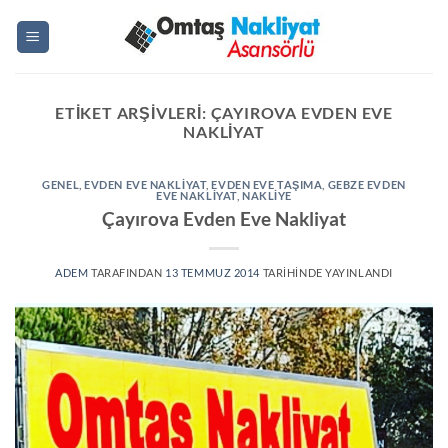
İçeriğe
atla
ETIKET ARŞIVLERI:
ÇAYIROVA EVDEN EVE
NAKLIYAT
GENEL
,
EVDEN EVE NAKLIYAT
,
EVDEN EVE TAŞIMA
,
GEBZE EVDEN
EVE NAKLİYAT
,
NAKLIYE
Çayırova Evden Eve Nakliyat
ADEM
TARAFINDAN
13 TEMMUZ 2014
TARIHINDE YAYINLANDI