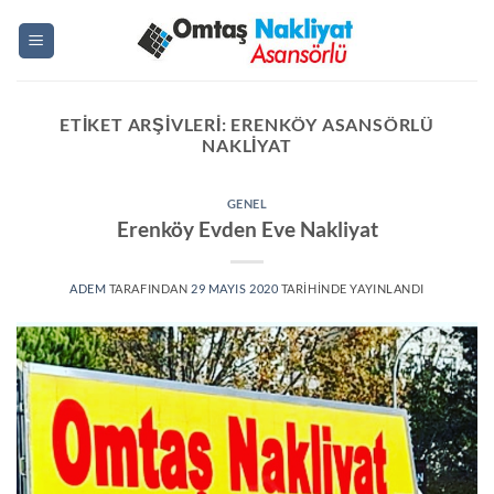
İçeriğe
atla
ETIKET ARŞIVLERI:
ERENKÖY ASANSÖRLÜ
NAKLIYAT
GENEL
Erenköy Evden Eve Nakliyat
ADEM
TARAFINDAN
29 MAYIS 2020
TARIHINDE YAYINLANDI