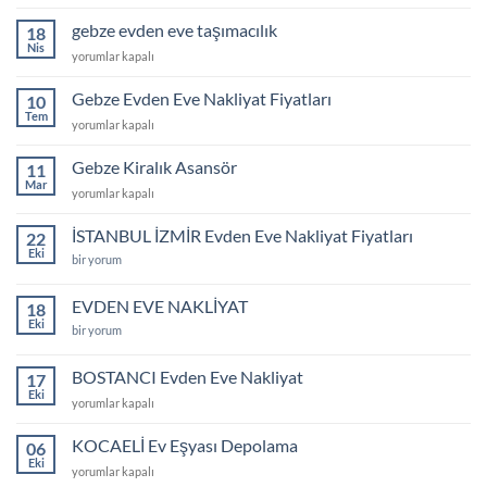
evden
eve
gebze evden eve taşımacılık
18
3+1
Nis
gebze
yorumlar kapalı
memnuniyet
evden
videosu
eve
Gebze Evden Eve Nakliyat Fiyatları
için
10
taşımacılık
Tem
Gebze
yorumlar kapalı
için
Evden
Eve
Gebze Kiralık Asansör
11
Nakliyat
Mar
Gebze
yorumlar kapalı
Fiyatları
Kiralık
için
Asansör
İSTANBUL İZMİR Evden Eve Nakliyat Fiyatları
22
için
Eki
İSTANBUL
bir yorum
İZMİR
Evden
Eve
EVDEN EVE NAKLİYAT
18
Nakliyat
Eki
Fiyatları
EVDEN
bir yorum
için
EVE
NAKLİYAT
için
BOSTANCI Evden Eve Nakliyat
17
Eki
BOSTANCI
yorumlar kapalı
Evden
Eve
KOCAELİ Ev Eşyası Depolama
06
Nakliyat
Eki
KOCAELİ
yorumlar kapalı
için