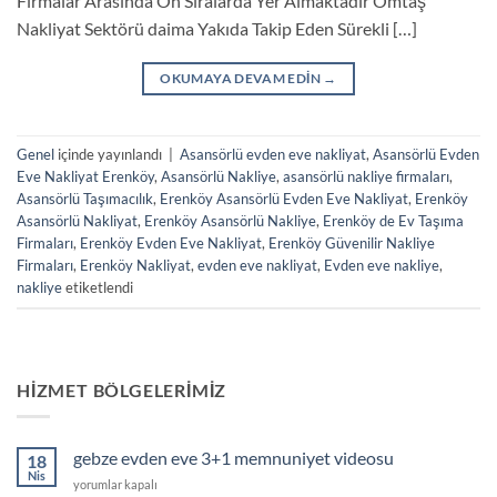
Firmalar Arasında Ön Sıralarda Yer Almaktadır Omtaş
Nakliyat Sektörü daima Yakıda Takip Eden Sürekli […]
OKUMAYA DEVAM EDIN
→
Genel
içinde yayınlandı
|
Asansörlü evden eve nakliyat
,
Asansörlü Evden
Eve Nakliyat Erenköy
,
Asansörlü Nakliye
,
asansörlü nakliye firmaları
,
Asansörlü Taşımacılık
,
Erenköy Asansörlü Evden Eve Nakliyat
,
Erenköy
Asansörlü Nakliyat
,
Erenköy Asansörlü Nakliye
,
Erenköy de Ev Taşıma
Firmaları
,
Erenköy Evden Eve Nakliyat
,
Erenköy Güvenilir Nakliye
Firmaları
,
Erenköy Nakliyat
,
evden eve nakliyat
,
Evden eve nakliye
,
nakliye
etiketlendi
HIZMET BÖLGELERIMIZ
gebze evden eve 3+1 memnuniyet videosu
18
Nis
gebze
yorumlar kapalı