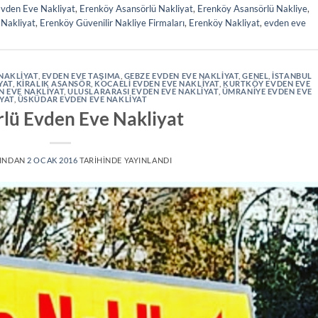
Evden Eve Nakliyat
,
Erenköy Asansörlü Nakliyat
,
Erenköy Asansörlü Nakliye
,
Nakliyat
,
Erenköy Güvenilir Nakliye Firmaları
,
Erenköy Nakliyat
,
evden eve
NAKLIYAT
,
EVDEN EVE TAŞIMA
,
GEBZE EVDEN EVE NAKLİYAT
,
GENEL
,
ISTANBUL
YAT
,
KİRALIK ASANSÖR
,
KOCAELI EVDEN EVE NAKLIYAT
,
KURTKÖY EVDEN EVE
N EVE NAKLIYAT
,
ULUSLARARASI EVDEN EVE NAKLIYAT
,
ÜMRANIYE EVDEN EVE
YAT
,
ÜSKÜDAR EVDEN EVE NAKLIYAT
lü Evden Eve Nakliyat
INDAN
2 OCAK 2016
TARIHINDE YAYINLANDI