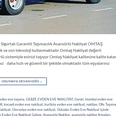
igortalı Garantili Taşımacılık Asansörlü Nakliyat OMTAŞ
 ve son teknoloji kullanmaktadır Omtaş Nakliyat değerli
lü sistemiyle evinizi taşıyor Omtaş Nakliyat kalitesine kalite kata
ız daha hızlı ve güvenli bir şekilde olmaktadır tüm eşyalarınız
OKUMAYA DEVAM EDIN
→
vden eve taşıma
,
GEBZE EVDEN EVE NAKLİYAT
,
Genel
,
istanbul evden eve
ÖR
,
kocaeli evden eve nakliyat
,
kurtköy evden eve nakliyat
,
nakliye
,
Ofis Taşıma
akliyat
,
Ümraniye evden eve nakliyat
,
Üsküdar Evden Eve Nakliyat
içinde
ü Evden Eve Nakliyat Gebze
,
Asansörlü Nakliye
,
asansörlü nakliye firmaları
,