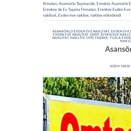
firmaları
,
Asansörlü Taşımacılık
,
Erenköy Asansörlü 
Erenköy de Ev Taşıma Firmaları
,
Erenköy Evden Eve 
nakliyat
,
Evden eve nakliye
,
nakliye
etiketlendi
ASANSÖRLÜ EVDEN EVE NAKLIYAT
,
EVDEN EVE 
EVDEN EVE NAKLIYAT
,
IZMIT EVDEN EVE NAKLI
NAKLIYAT
,
NAKLIYE
,
OFIS TAŞIMA
,
TUZLA EVDE
NAKLI
Asansör
ADEM
TARAF