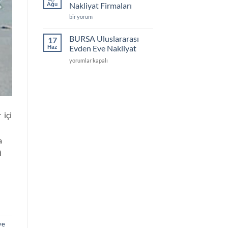
Depolama
Ağu
Nakliyat Firmaları
için
Kocaeli
bir yorum
Evden
Eve
Nakliyat
BURSA Uluslararası
17
Firmaları
Haz
Evden Eve Nakliyat
için
BURSA
yorumlar kapalı
Uluslararası
Evden
Eve
Nakliyat
için
içi
a
i
ye