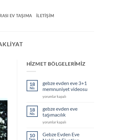
RASI EV TAŞIMA
İLETIŞIM
AKLIYAT
HIZMET BÖLGELERIMIZ
gebze evden eve 3+1
18
Nis
memnuniyet videosu
gebze
yorumlar kapalı
evden
eve
gebze evden eve
18
3+1
Nis
taşımacılık
memnuniyet
gebze
yorumlar kapalı
videosu
evden
için
eve
Gebze Evden Eve
10
taşımacılık
Tem