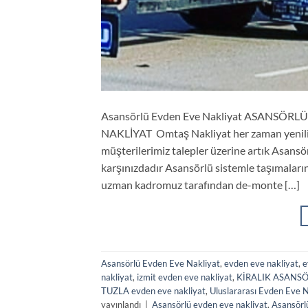
Asansörlü Evden Eve Nakliyat ASANSÖRLÜ S
NAKLİYAT Omtaş Nakliyat her zaman yenilik
müşterilerimiz talepler üzerine artık Asansör
karşınızdadır Asansörlü sistemle taşımaların
uzman kadromuz tarafından de-monte […]
Asansörlü Evden Eve Nakliyat
,
evden eve nakliyat
,
e
nakliyat
,
izmit evden eve nakliyat
,
KİRALIK ASANS
TUZLA evden eve nakliyat
,
Uluslararası Evden Eve N
yayınlandı
|
Asansörlü evden eve nakliyat
,
Asansörl