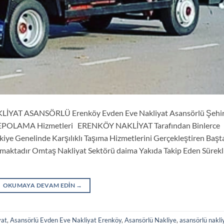
YAT ASANSÖRLÜ Erenköy Evden Eve Nakliyat Asansörlü Şehir 
 & DEPOLAMA Hizmetleri ERENKÖY NAKLİYAT Tarafından Binlerce
iye Genelinde Karşılıklı Taşıma Hizmetlerini Gerçekleştiren Başt
lmaktadır Omtaş Nakliyat Sektörü daima Yakıda Takip Eden Sürekl
OKUMAYA DEVAM EDIN
→
yat
,
Asansörlü Evden Eve Nakliyat Erenköy
,
Asansörlü Nakliye
,
asansörlü nakli