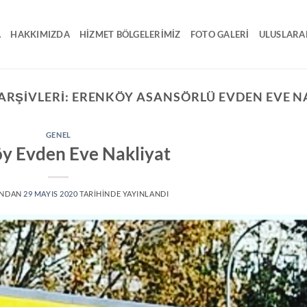
A
HAKKIMIZDA
HIZMET BÖLGELERIMIZ
FOTO GALERI
ULUSLARA
ARŞIVLERI:
ERENKÖY ASANSÖRLÜ EVDEN EVE N
GENEL
y Evden Eve Nakliyat
INDAN
29 MAYIS 2020
TARIHINDE YAYINLANDI