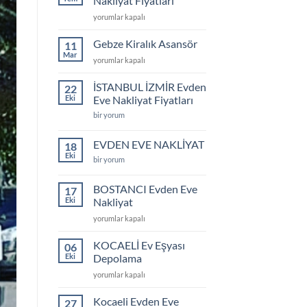
Nakliyat Fiyatları
için
Gebze
yorumlar kapalı
Evden
Eve
Gebze Kiralık Asansör
11
Nakliyat
Mar
Gebze
yorumlar kapalı
Fiyatları
Kiralık
için
Asansör
İSTANBUL İZMİR Evden
22
için
Eki
Eve Nakliyat Fiyatları
İSTANBUL
bir yorum
İZMİR
Evden
Eve
EVDEN EVE NAKLİYAT
18
Nakliyat
Eki
Fiyatları
EVDEN
bir yorum
için
EVE
NAKLİYAT
için
BOSTANCI Evden Eve
17
Eki
Nakliyat
BOSTANCI
yorumlar kapalı
Evden
Eve
KOCAELİ Ev Eşyası
06
Nakliyat
Eki
Depolama
için
KOCAELİ
yorumlar kapalı
Ev
Eşyası
Kocaeli Evden Eve
27