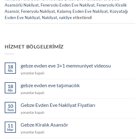
Asansörlü Nakliyat
,
Feneryolu Evden Eve Nakliyat
,
Feneryolu Kiralik
Asansör
,
Feneryolu Nakliyat
,
Kalamış Evden Eve Nakliyat
,
Kozyatağı
Evden Eve Nakliyat
,
Nakliyat
,
nakliye
etiketlendi
HIZMET BÖLGELERIMIZ
gebze evden eve 3+1 memnuniyet videosu
18
Nis
gebze
yorumlar kapalı
evden
eve
gebze evden eve taşımacılık
18
3+1
Nis
gebze
yorumlar kapalı
memnuniyet
evden
videosu
eve
Gebze Evden Eve Nakliyat Fiyatları
için
10
taşımacılık
Tem
Gebze
yorumlar kapalı
için
Evden
Eve
Gebze Kiralık Asansör
11
Nakliyat
Mar
Gebze
yorumlar kapalı
Fiyatları
Kiralık
için