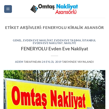
İçeriğe
atla
ETIKET ARŞIVLERI:
FENERYOLU KIRALIK ASANSÖR
GENEL
,
EVDEN EVE NAKLIYAT
,
EVDEN EVE TAŞIMA
,
ISTANBUL
EVDEN EVE NAKLIYAT
,
NAKLIYE
FENERYOLU Evden Eve Nakliyat
ADEM
TARAFINDAN
24 EYLÜL 2019
TARIHINDE YAYINLANDI