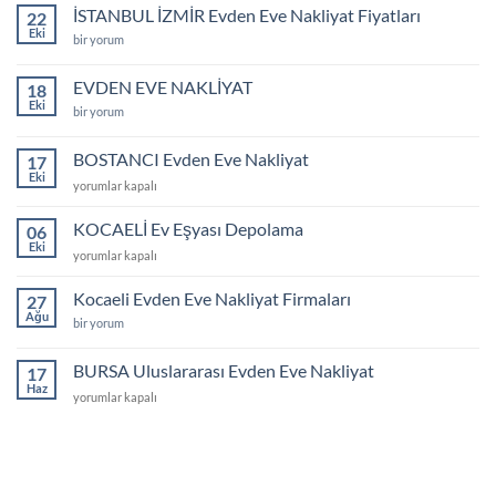
Asansör
İSTANBUL İZMİR Evden Eve Nakliyat Fiyatları
22
için
Eki
İSTANBUL
bir yorum
İZMİR
Evden
Eve
EVDEN EVE NAKLİYAT
18
Nakliyat
Eki
Fiyatları
EVDEN
bir yorum
için
EVE
NAKLİYAT
için
BOSTANCI Evden Eve Nakliyat
17
Eki
BOSTANCI
yorumlar kapalı
Evden
Eve
KOCAELİ Ev Eşyası Depolama
06
Nakliyat
Eki
KOCAELİ
yorumlar kapalı
için
Ev
Eşyası
Kocaeli Evden Eve Nakliyat Firmaları
27
Depolama
Ağu
Kocaeli
bir yorum
için
Evden
Eve
Nakliyat
BURSA Uluslararası Evden Eve Nakliyat
17
Firmaları
Haz
için
BURSA
yorumlar kapalı
Uluslararası
Evden
Eve
Nakliyat
için