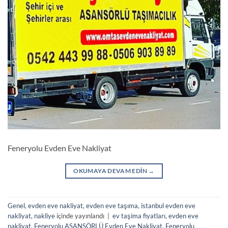
Feneryolu Evden Eve Nakliyat
OKUMAYA DEVAM EDIN
→
Genel
,
evden eve nakliyat
,
evden eve taşıma
,
istanbul evden eve
nakliyat
,
nakliye
içinde yayınlandı
|
ev taşima fiyatları
,
evden eve
nakliyat
,
Feneryolu ASANSÖRLÜ Evden Eve Nakliyat
,
Feneryolu