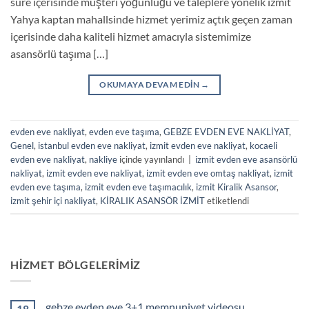
süre içerisinde müşteri yoğunluğu ve taleplere yönelik izmit
Yahya kaptan mahallsinde hizmet yerimiz açtık geçen zaman
içerisinde daha kaliteli hizmet amacıyla sistemimize
asansörlü taşıma […]
OKUMAYA DEVAM EDIN
→
evden eve nakliyat
,
evden eve taşıma
,
GEBZE EVDEN EVE NAKLİYAT
,
Genel
,
istanbul evden eve nakliyat
,
izmit evden eve nakliyat
,
kocaeli
evden eve nakliyat
,
nakliye
içinde yayınlandı
|
izmit evden eve asansörlü
nakliyat
,
izmit evden eve nakliyat
,
izmit evden eve omtaş nakliyat
,
izmit
evden eve taşıma
,
izmit evden eve taşımacılık
,
izmit Kiralik Asansor
,
izmit şehir içi nakliyat
,
KİRALIK ASANSÖR İZMİT
etiketlendi
HIZMET BÖLGELERIMIZ
gebze evden eve 3+1 memnuniyet videosu
18