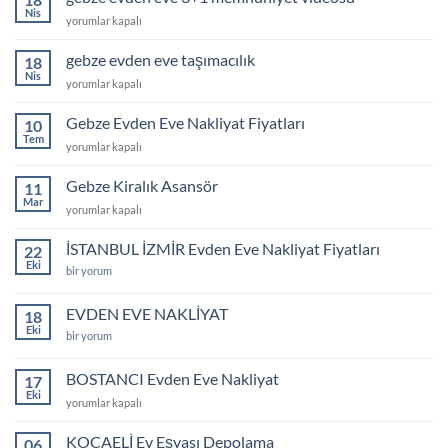
Nis
gebze
yorumlar kapalı
evden
eve
gebze evden eve taşımacılık
18
3+1
Nis
gebze
yorumlar kapalı
memnuniyet
evden
videosu
eve
Gebze Evden Eve Nakliyat Fiyatları
için
10
taşımacılık
Tem
Gebze
yorumlar kapalı
için
Evden
Eve
Gebze Kiralık Asansör
11
Nakliyat
Mar
Gebze
yorumlar kapalı
Fiyatları
Kiralık
için
Asansör
İSTANBUL İZMİR Evden Eve Nakliyat Fiyatları
22
için
Eki
İSTANBUL
bir yorum
İZMİR
Evden
Eve
EVDEN EVE NAKLİYAT
18
Nakliyat
Eki
Fiyatları
EVDEN
bir yorum
için
EVE
NAKLİYAT
için
BOSTANCI Evden Eve Nakliyat
17
Eki
BOSTANCI
yorumlar kapalı
Evden
Eve
KOCAELİ Ev Eşyası Depolama
06