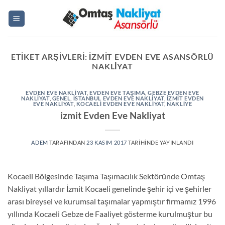
İçeriğe
atla
ETIKET ARŞIVLERI:
IZMIT EVDEN EVE ASANSÖRLÜ
NAKLIYAT
EVDEN EVE NAKLIYAT
,
EVDEN EVE TAŞIMA
,
GEBZE EVDEN EVE
NAKLİYAT
,
GENEL
,
ISTANBUL EVDEN EVE NAKLIYAT
,
IZMIT EVDEN
EVE NAKLIYAT
,
KOCAELI EVDEN EVE NAKLIYAT
,
NAKLIYE
izmit Evden Eve Nakliyat
ADEM
TARAFINDAN
23 KASIM 2017
TARIHINDE YAYINLANDI
Kocaeli Bölgesinde Taşıma Taşımacılık Sektöründe Omtaş
Nakliyat yıllardır İzmit Kocaeli genelinde şehir içi ve şehirler
arası bireysel ve kurumsal taşımalar yapmıştır firmamız 1996
yıllında Kocaeli Gebze de Faaliyet gösterme kurulmuştur bu