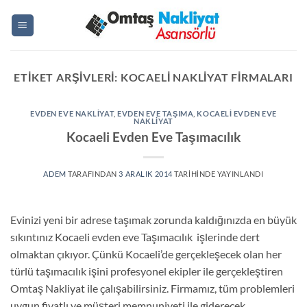
İçeriğe
atla
ETIKET ARŞIVLERI:
KOCAELI NAKLIYAT FIRMALARI
EVDEN EVE NAKLIYAT
,
EVDEN EVE TAŞIMA
,
KOCAELI EVDEN EVE
NAKLIYAT
Kocaeli Evden Eve Taşımacılık
ADEM
TARAFINDAN
3 ARALIK 2014
TARIHINDE YAYINLANDI
Evinizi yeni bir adrese taşımak zorunda kaldığınızda en büyük
sıkıntınız Kocaeli evden eve Taşımacılık işlerinde dert
olmaktan çıkıyor. Çünkü Kocaeli’de gerçekleşecek olan her
türlü taşımacılık işini profesyonel ekipler ile gerçekleştiren
Omtaş Nakliyat ile çalışabilirsiniz. Firmamız, tüm problemleri
uygun fiyatlı ve müşteri memnuniyeti ile giderecek