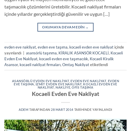
taşımacılık çözümlerini üretebilir. Kocaeli nakliyat firmaları
içinde yıllardır gerçekleştirdiği güvenilir ve uygun […]
OKUMAYA DEVAM EDIN
→
evden eve nakliyat
,
evden eve taşıma
,
kocaeli evden eve nakliyat
içinde
yayınlandı
|
asansörlü taşınma
,
KİRALIK ASANSÖR KOCAELİ
,
Kocaeli
Evden Eve Nakliyat
,
kocaeli evden eve taşımacılık
,
Kocaeli Kiralik
Asansor
,
kocaeli nakliyat firmaları
,
Omtaş Nakliyat
etiketlendi
ASANSÖRLÜ EVDEN EVE NAKLIYAT
,
EVDEN EVE NAKLIYAT
,
EVDEN
EVE TAŞIMA
,
IZMIT EVDEN EVE NAKLIYAT
,
KOCAELI EVDEN EVE
NAKLIYAT
,
NAKLIYE
,
OFIS TAŞIMA
Kocaeli Evden Eve Nakliyat
ADEM
TARAFINDAN
28 MART 2014
TARIHINDE YAYINLANDI