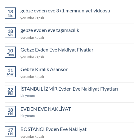
gebze evden eve 3+1 memnuniyet videosu
18
Nis
gebze
yorumlar kapalı
evden
eve
gebze evden eve taşımacılık
18
3+1
Nis
gebze
yorumlar kapalı
memnuniyet
evden
videosu
eve
Gebze Evden Eve Nakliyat Fiyatları
için
10
taşımacılık
Tem
Gebze
yorumlar kapalı
için
Evden
Eve
Gebze Kiralık Asansör
11
Nakliyat
Mar
Gebze
yorumlar kapalı
Fiyatları
Kiralık
için
Asansör
İSTANBUL İZMİR Evden Eve Nakliyat Fiyatları
22
için
Eki
İSTANBUL
bir yorum
İZMİR
Evden
Eve
EVDEN EVE NAKLİYAT
18
Nakliyat
Eki
Fiyatları
EVDEN
bir yorum
için
EVE
NAKLİYAT
için
BOSTANCI Evden Eve Nakliyat
17
Eki
BOSTANCI
yorumlar kapalı