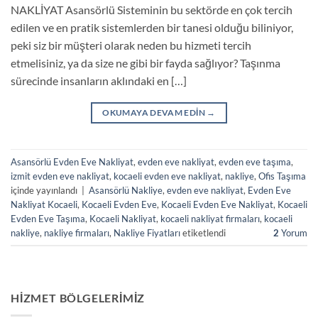
NAKLİYAT Asansörlü Sisteminin bu sektörde en çok tercih
edilen ve en pratik sistemlerden bir tanesi olduğu biliniyor,
peki siz bir müşteri olarak neden bu hizmeti tercih
etmelisiniz, ya da size ne gibi bir fayda sağlıyor? Taşınma
sürecinde insanların aklındaki en […]
OKUMAYA DEVAM EDIN
→
Asansörlü Evden Eve Nakliyat
,
evden eve nakliyat
,
evden eve taşıma
,
izmit evden eve nakliyat
,
kocaeli evden eve nakliyat
,
nakliye
,
Ofis Taşıma
içinde yayınlandı
|
Asansörlü Nakliye
,
evden eve nakliyat
,
Evden Eve
Nakliyat Kocaeli
,
Kocaeli Evden Eve
,
Kocaeli Evden Eve Nakliyat
,
Kocaeli
Evden Eve Taşıma
,
Kocaeli Nakliyat
,
kocaeli nakliyat firmaları
,
kocaeli
nakliye
,
nakliye firmaları
,
Nakliye Fiyatları
etiketlendi
2
Yorum
HIZMET BÖLGELERIMIZ