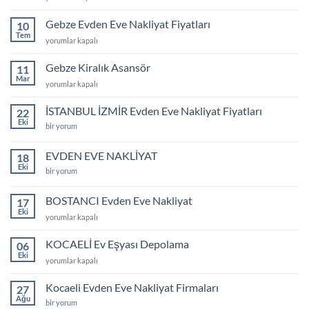
evden
videosu
eve
Gebze Evden Eve Nakliyat Fiyatları
için
10
taşımacılık
Tem
Gebze
yorumlar kapalı
için
Evden
Eve
Gebze Kiralık Asansör
11
Nakliyat
Mar
Gebze
yorumlar kapalı
Fiyatları
Kiralık
için
Asansör
İSTANBUL İZMİR Evden Eve Nakliyat Fiyatları
22
için
Eki
İSTANBUL
bir yorum
İZMİR
Evden
Eve
EVDEN EVE NAKLİYAT
18
Nakliyat
Eki
Fiyatları
EVDEN
bir yorum
için
EVE
NAKLİYAT
için
BOSTANCI Evden Eve Nakliyat
17
Eki
BOSTANCI
yorumlar kapalı
Evden
Eve
KOCAELİ Ev Eşyası Depolama
06
Nakliyat
Eki
KOCAELİ
yorumlar kapalı
için
Ev
Eşyası
Kocaeli Evden Eve Nakliyat Firmaları
27
Depolama
Ağu
Kocaeli
bir yorum
için