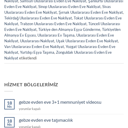
Nakliyat
,
Samsun Uluslararası Evden Eve Nakliyat
,
Şanlıurfa Uluslararası
Evden Eve Nakliyat
,
Sinop Uluslararası Evden Eve Nakliyat
,
Sivas
Uluslararası Evden Eve Nakliyat
,
Şırnak Uluslararası Evden Eve Nakliyat
,
Tekirdağ Uluslararası Evden Eve Nakliyat
,
Tokat Uluslararası Evden Eve
Nakliyat
,
Trabzon Uluslararası Evden Eve Nakliyat
,
Tünceli Uluslararası
Evden Eve Nakliyat
,
Türkiye den Almanya Eşya Gönderme
,
Türkiye'den
Almanya Ev Eşyası
,
Uluslararası Ev Taşıma
,
Uluslararası Evden Eve
Nakliyat
,
Uluslararası Nakliyat
,
Uşak Uluslararası Evden Eve Nakliyat
,
Van Uluslararası Evden Eve Nakliyat
,
Yozgat Uluslararası Evden Eve
Nakliyat
,
Yurtdışı Eşya Taşıma
,
Zonguldak Uluslararası Evden Eve
Nakliyat
etiketlendi
HIZMET BÖLGELERIMIZ
gebze evden eve 3+1 memnuniyet videosu
18
Nis
gebze
yorumlar kapalı
evden
eve
gebze evden eve taşımacılık
18
3+1
Nis
gebze
yorumlar kapalı
memnuniyet