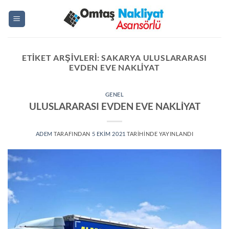
İçeriğe
atla
ETIKET ARŞIVLERI:
SAKARYA ULUSLARARASI
EVDEN EVE NAKLIYAT
GENEL
ULUSLARARASI EVDEN EVE NAKLİYAT
ADEM
TARAFINDAN
5 EKIM 2021
TARIHINDE YAYINLANDI