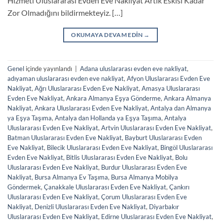
Hizmeti Uluslararası Evden Eve Nakliyat Artık Eskisi Kadar
Zor Olmadığını bildirmekteyiz. […]
OKUMAYA DEVAM EDIN
→
Genel
içinde yayınlandı
|
Adana uluslararası evden eve nakliyat
,
adıyaman uluslararası evden eve nakliyat
,
Afyon Uluslararası Evden Eve
Nakliyat
,
Ağrı Uluslararası Evden Eve Nakliyat
,
Amasya Uluslararası
Evden Eve Nakliyat
,
Ankara Almanya Eşya Gönderme
,
Ankara Almanya
Nakliyat
,
Ankara Uluslararası Evden Eve Nakliyat
,
Antalya dan Almanya
ya Eşya Taşıma
,
Antalya dan Hollanda ya Eşya Taşıma
,
Antalya
Uluslararası Evden Eve Nakliyat
,
Artvin Uluslararası Evden Eve Nakliyat
,
Batman Uluslararası Evden Eve Nakliyat
,
Bayburt Uluslararası Evden
Eve Nakliyat
,
Bilecik Uluslararası Evden Eve Nakliyat
,
Bingöl Uluslararası
Evden Eve Nakliyat
,
Bitlis Uluslararası Evden Eve Nakliyat
,
Bolu
Uluslararası Evden Eve Nakliyat
,
Burdur Uluslararası Evden Eve
Nakliyat
,
Bursa Almanya Ev Taşıma
,
Bursa Almanya Mobilya
Göndermek
,
Çanakkale Uluslararası Evden Eve Nakliyat
,
Çankırı
Uluslararası Evden Eve Nakliyat
,
Çorum Uluslararası Evden Eve
Nakliyat
,
Denizli Uluslararası Evden Eve Nakliyat
,
Diyarbakır
Uluslararası Evden Eve Nakliyat
,
Edirne Uluslararası Evden Eve Nakliyat
,