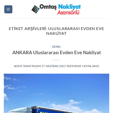
İçeriğe
atla
ETIKET ARŞIVLERI:
ULUSLARARASI EVDEN EVE
NAKLIYAT
GENEL
ANKARA Uluslararası Evden Eve Nakliyat
ADEM
TARAFINDAN
17 HAZIRAN 2022
TARIHINDE YAYINLANDI