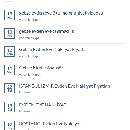
gebze evden eve 3+1 memnuniyet videosu
18
Nis
gebze
yorumlar kapalı
evden
eve
gebze evden eve taşımacılık
18
3+1
Nis
gebze
yorumlar kapalı
memnuniyet
evden
videosu
eve
Gebze Evden Eve Nakliyat Fiyatları
için
10
taşımacılık
Tem
Gebze
yorumlar kapalı
için
Evden
Eve
Gebze Kiralık Asansör
11
Nakliyat
Mar
Gebze
yorumlar kapalı
Fiyatları
Kiralık
için
Asansör
İSTANBUL İZMİR Evden Eve Nakliyat Fiyatları
22
için
Eki
İSTANBUL
bir yorum
İZMİR
Evden
Eve
EVDEN EVE NAKLİYAT
18
Nakliyat
Eki
Fiyatları
EVDEN
bir yorum
için
EVE
NAKLİYAT
için
BOSTANCI Evden Eve Nakliyat
17
Eki