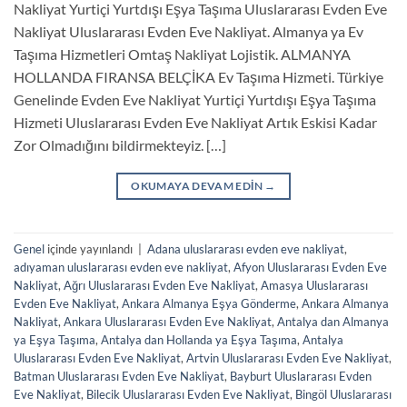
Nakliyat Yurtiçi Yurtdışı Eşya Taşıma Uluslararası Evden Eve
Nakliyat Uluslararası Evden Eve Nakliyat. Almanya ya Ev
Taşıma Hizmetleri Omtaş Nakliyat Lojistik. ALMANYA
HOLLANDA FIRANSA BELÇİKA Ev Taşıma Hizmeti. Türkiye
Genelinde Evden Eve Nakliyat Yurtiçi Yurtdışı Eşya Taşıma
Hizmeti Uluslararası Evden Eve Nakliyat Artık Eskisi Kadar
Zor Olmadığını bildirmekteyiz. […]
OKUMAYA DEVAM EDIN
→
Genel
içinde yayınlandı
|
Adana uluslararası evden eve nakliyat
,
adıyaman uluslararası evden eve nakliyat
,
Afyon Uluslararası Evden Eve
Nakliyat
,
Ağrı Uluslararası Evden Eve Nakliyat
,
Amasya Uluslararası
Evden Eve Nakliyat
,
Ankara Almanya Eşya Gönderme
,
Ankara Almanya
Nakliyat
,
Ankara Uluslararası Evden Eve Nakliyat
,
Antalya dan Almanya
ya Eşya Taşıma
,
Antalya dan Hollanda ya Eşya Taşıma
,
Antalya
Uluslararası Evden Eve Nakliyat
,
Artvin Uluslararası Evden Eve Nakliyat
,
Batman Uluslararası Evden Eve Nakliyat
,
Bayburt Uluslararası Evden
Eve Nakliyat
,
Bilecik Uluslararası Evden Eve Nakliyat
,
Bingöl Uluslararası