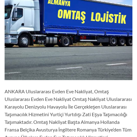
ANKARA Uluslararası Evden Eve Nakliyat, Omtaş
Uluslararası Evden Eve Nakliyat Omtaş Nakliyat Uluslararası
Karayolu Denizyolu Havayolu İle Gerçekleşen Uluslararası
Taşımacılık Hizmetini Yurtiçi Yurtdışı Zati Eşya Taşımacılığı
Taşımaktadır. Omtaş Nakliyat Başta Almanya Hollanda
Fransa Belçika Avusturya İngiltere Romanya Türkiye’den Tüm