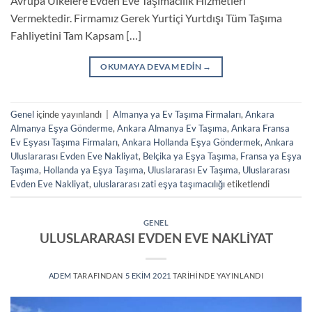
Avrupa Ülkelere Evden Eve Taşımacılık Hizmetleri
Vermektedir. Firmamız Gerek Yurtiçi Yurtdışı Tüm Taşıma
Fahliyetini Tam Kapsam […]
OKUMAYA DEVAM EDIN
→
Genel
içinde yayınlandı
|
Almanya ya Ev Taşıma Firmaları
,
Ankara
Almanya Eşya Gönderme
,
Ankara Almanya Ev Taşıma
,
Ankara Fransa
Ev Eşyası Taşıma Firmaları
,
Ankara Hollanda Eşya Göndermek
,
Ankara
Uluslararası Evden Eve Nakliyat
,
Belçika ya Eşya Taşıma
,
Fransa ya Eşya
Taşıma
,
Hollanda ya Eşya Taşıma
,
Uluslararası Ev Taşıma
,
Uluslararası
Evden Eve Nakliyat
,
uluslararası zati eşya taşımacılığı
etiketlendi
GENEL
ULUSLARARASI EVDEN EVE NAKLİYAT
ADEM
TARAFINDAN
5 EKIM 2021
TARIHINDE YAYINLANDI