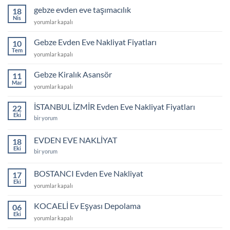
eve
gebze evden eve taşımacılık
18
3+1
Nis
gebze
yorumlar kapalı
memnuniyet
evden
videosu
eve
Gebze Evden Eve Nakliyat Fiyatları
için
10
taşımacılık
Tem
Gebze
yorumlar kapalı
için
Evden
Eve
Gebze Kiralık Asansör
11
Nakliyat
Mar
Gebze
yorumlar kapalı
Fiyatları
Kiralık
için
Asansör
İSTANBUL İZMİR Evden Eve Nakliyat Fiyatları
22
için
Eki
İSTANBUL
bir yorum
İZMİR
Evden
Eve
EVDEN EVE NAKLİYAT
18
Nakliyat
Eki
Fiyatları
EVDEN
bir yorum
için
EVE
NAKLİYAT
için
BOSTANCI Evden Eve Nakliyat
17
Eki
BOSTANCI
yorumlar kapalı
Evden
Eve
KOCAELİ Ev Eşyası Depolama
06
Nakliyat
Eki
KOCAELİ
yorumlar kapalı
için
Ev