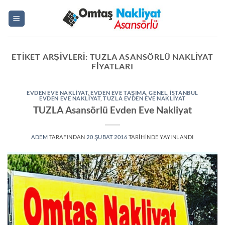
İçeriğe
atla
ETIKET ARŞIVLERI:
TUZLA ASANSÖRLÜ NAKLIYAT
FIYATLARI
EVDEN EVE NAKLIYAT
,
EVDEN EVE TAŞIMA
,
GENEL
,
ISTANBUL
EVDEN EVE NAKLIYAT
,
TUZLA EVDEN EVE NAKLIYAT
TUZLA Asansörlü Evden Eve Nakliyat
ADEM
TARAFINDAN
20 ŞUBAT 2016
TARIHINDE YAYINLANDI