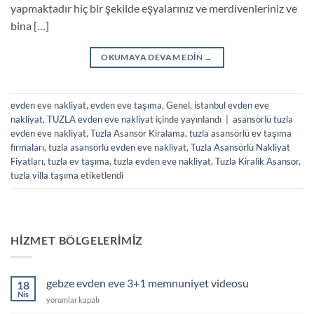
yapmaktadır hiç bir şekilde eşyalarınız ve merdivenleriniz ve
bina […]
OKUMAYA DEVAM EDIN
→
evden eve nakliyat
,
evden eve taşıma
,
Genel
,
istanbul evden eve
nakliyat
,
TUZLA evden eve nakliyat
içinde yayınlandı
|
asansörlü tuzla
evden eve nakliyat
,
Tuzla Asansör Kiralama
,
tuzla asansörlü ev taşıma
firmaları
,
tuzla asansörlü evden eve nakliyat
,
Tuzla Asansörlü Nakliyat
Fiyatları
,
tuzla ev taşıma
,
tuzla evden eve nakliyat
,
Tuzla Kiralik Asansor
,
tuzla villa taşıma
etiketlendi
HIZMET BÖLGELERIMIZ
gebze evden eve 3+1 memnuniyet videosu
18
Nis
gebze
yorumlar kapalı
evden