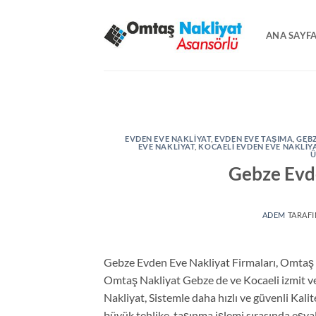
İçeriğe
atla
ANA SAYF
EVDEN EVE NAKLIYAT
,
EVDEN EVE TAŞIMA
,
GEBZ
EVE NAKLIYAT
,
KOCAELI EVDEN EVE NAKLIY
Ü
Gebze Evde
ADEM
TARAF
Gebze Evden Eve Nakliyat Firmaları, Omtaş Na
Omtaş Nakliyat Gebze de ve Kocaeli izmit v
Nakliyat, Sistemle daha hızlı ve güvenli Kali
büyük tehlike, taşınma işlemi sırasında eşyal