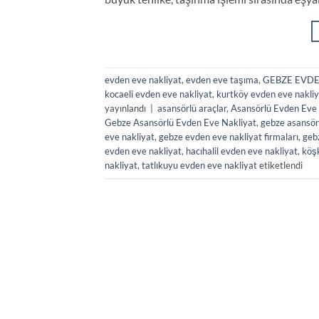
evden eve nakliyat
,
evden eve taşıma
,
GEBZE EVDE
kocaeli evden eve nakliyat
,
kurtköy evden eve nakliy
yayınlandı
|
asansörlü araçlar
,
Asansörlü Evden Eve
Gebze Asansörlü Evden Eve Nakliyat
,
gebze asansör
eve nakliyat
,
gebze evden eve nakliyat firmaları
,
geb
evden eve nakliyat
,
hacıhalil evden eve nakliyat
,
köş
nakliyat
,
tatlıkuyu evden eve nakliyat
etiketlendi