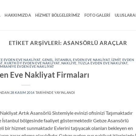
A
HAKKIMIZDA
HIZMET BÖLGELERIMIZ
FOTO GALERI
ULUSLARA
ETIKET ARŞIVLERI:
ASANSÖRLÜ ARAÇLAR
E EVDEN EVE NAKLİYAT
,
GENEL
,
ISTANBUL EVDEN EVE NAKLIYAT
,
IZMIT EVDEN
AT
,
KURTKÖY EVDEN EVE NAKLIYAT
,
NAKLIYE
,
TUZLA EVDEN EVE NAKLIYAT
,
MRANIYE EVDEN EVE NAKLIYAT
n Eve Nakliyat Firmaları
INDAN
28 KASIM 2014
TARIHINDE YAYINLANDI
kliyat Artık Asansörlü Sistemiyle evinizi ofisinizi Taşımaktadır
e İstanbul bölgesinde faaliyet göstermektedir Gebze Asansörlü
teli bir hizmet sunmaktadır Evlerini taşıyacak olanları bekleyen en
arın zarar görme olasılığıdır. Gebze evden eve nakliyat işlerinizde 