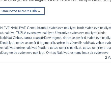
OKUMAYA DEVAM EDIN
→
N EVE NAKLİYAT
,
Genel
,
istanbul evden eve nakliyat
,
izmit evden eve nakliya
at
,
nakliye
,
TUZLA evden eve nakliyat
,
Ümraniye evden eve nakliyat
içinde
 Nakliyat Gebze
,
darıca asansörlü ev taşıma
,
darıca asansörlü evden eve nakliy
lü nakliyat
,
gebze asansörlü taşımacılık
,
gebze de güvenilir nakliyat
,
gebze evd
ze nakliyat
,
gebze nakliyat fiyatları
,
gebze şehiriçi nakliyat
,
gebze şehirler arası
klüçeşme de evden eve nakliyat
,
Omtaş Nakliyat
,
osmanyılmaz da evden eve
2
Yo