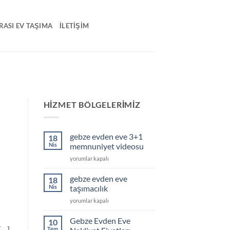
RASI EV TAŞIMA
İLETIŞIM
HIZMET BÖLGELERIMIZ
gebze evden eve 3+1
18
Nis
memnuniyet videosu
gebze
yorumlar kapalı
evden
eve
gebze evden eve
18
3+1
Nis
taşımacılık
memnuniyet
gebze
yorumlar kapalı
videosu
evden
için
eve
Gebze Evden Eve
10
taşımacılık
[…]
Tem