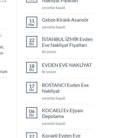
Nakliyat Fiyatları
için
Gebze
yorumlar kapalı
Evden
Eve
Gebze Kiralık Asansör
11
Nakliyat
Mar
Gebze
yorumlar kapalı
Fiyatları
Kiralık
için
t
,
Asansör
İSTANBUL İZMİR Evden
22
için
Eki
Eve Nakliyat Fiyatları
at
,
İSTANBUL
bir yorum
en
İZMİR
Evden
Eve
EVDEN EVE NAKLİYAT
18
Nakliyat
Eki
rum
Fiyatları
EVDEN
bir yorum
için
EVE
NAKLİYAT
için
BOSTANCI Evden Eve
17
Eki
Nakliyat
BOSTANCI
yorumlar kapalı
Evden
Eve
KOCAELİ Ev Eşyası
06
Nakliyat
Eki
Depolama
için
KOCAELİ
yorumlar kapalı
Ev
Eşyası
Kocaeli Evden Eve
27