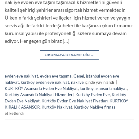
nakliye evden eve taşım taşımacılık hizmetlerini güvenli
kaliteli şehiriçi şehirler arası sigortalı hizmet vermektedir,
Ülkenin farklı şehirleri ve ilçeleri için hizmet veren ve yaygın
servis ağı ile farklı illerde şubeleri ile karşınıza çıkan firmamız
kurumsal yapısı ile profesyonelliği sizlere sunmaya devam
ediyor. Her geçen gün biraz […]
OKUMAYA DEVAM EDIN
→
evden eve nakliyat
,
evden eve taşıma
,
Genel
,
istanbul evden eve
nakliyat
,
kurtköy evden eve nakliyat
,
nakliye
içinde yayınlandı
|
KURTKÖY Asansörlü Evden Eve Nakliyat
,
kurtköy asansörlü nakliyat
,
Kurtköy Asansörlü Nakliyat Hizmetleri
,
Kurtköy Evden Eve
,
Kurtköy
Evden Eve Nakliyat
,
Kürtköy Evden Eve Nakliyat Fiyatları
,
KURTKÖY
KİRALIK ASANSÖR
,
Kurtköy Nakliyat
,
Kurtköy Nakliye firması
etiketlendi