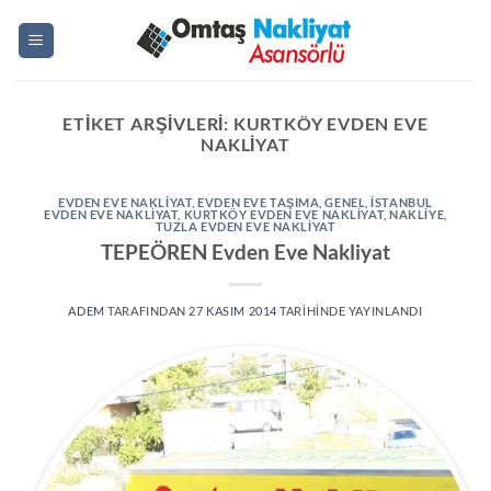
İçeriğe
atla
ETIKET ARŞIVLERI:
KURTKÖY EVDEN EVE
NAKLIYAT
EVDEN EVE NAKLIYAT
,
EVDEN EVE TAŞIMA
,
GENEL
,
ISTANBUL
EVDEN EVE NAKLIYAT
,
KURTKÖY EVDEN EVE NAKLIYAT
,
NAKLIYE
,
TUZLA EVDEN EVE NAKLIYAT
TEPEÖREN Evden Eve Nakliyat
ADEM
TARAFINDAN
27 KASIM 2014
TARIHINDE YAYINLANDI