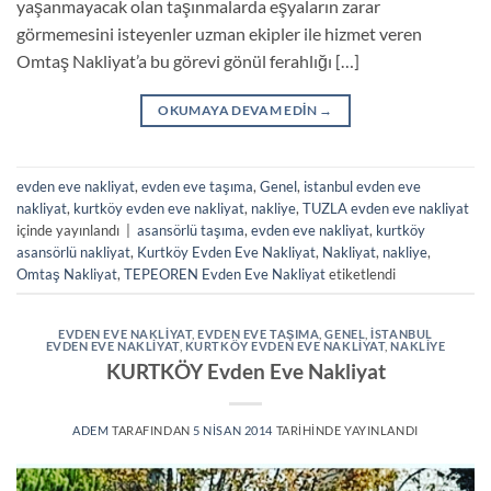
yaşanmayacak olan taşınmalarda eşyaların zarar
görmemesini isteyenler uzman ekipler ile hizmet veren
Omtaş Nakliyat’a bu görevi gönül ferahlığı […]
OKUMAYA DEVAM EDIN
→
evden eve nakliyat
,
evden eve taşıma
,
Genel
,
istanbul evden eve
nakliyat
,
kurtköy evden eve nakliyat
,
nakliye
,
TUZLA evden eve nakliyat
içinde yayınlandı
|
asansörlü taşıma
,
evden eve nakliyat
,
kurtköy
asansörlü nakliyat
,
Kurtköy Evden Eve Nakliyat
,
Nakliyat
,
nakliye
,
Omtaş Nakliyat
,
TEPEOREN Evden Eve Nakliyat
etiketlendi
EVDEN EVE NAKLIYAT
,
EVDEN EVE TAŞIMA
,
GENEL
,
ISTANBUL
EVDEN EVE NAKLIYAT
,
KURTKÖY EVDEN EVE NAKLIYAT
,
NAKLIYE
KURTKÖY Evden Eve Nakliyat
ADEM
TARAFINDAN
5 NISAN 2014
TARIHINDE YAYINLANDI