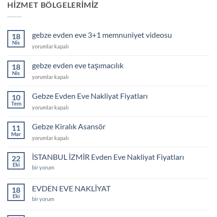
HIZMET BÖLGELERIMIZ
gebze evden eve 3+1 memnuniyet videosu
18
Nis
gebze
yorumlar kapalı
evden
eve
gebze evden eve taşımacılık
18
3+1
Nis
gebze
yorumlar kapalı
memnuniyet
evden
videosu
eve
Gebze Evden Eve Nakliyat Fiyatları
için
10
taşımacılık
Tem
Gebze
yorumlar kapalı
için
Evden
Eve
Gebze Kiralık Asansör
11
Nakliyat
Mar
Gebze
yorumlar kapalı
Fiyatları
Kiralık
için
Asansör
İSTANBUL İZMİR Evden Eve Nakliyat Fiyatları
22
için
Eki
İSTANBUL
bir yorum
İZMİR
Evden
Eve
EVDEN EVE NAKLİYAT
18
Nakliyat
Eki
Fiyatları
EVDEN
bir yorum
için
EVE
NAKLİYAT