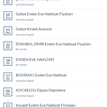
3+1
Nis
gebze
yorumlar kapalı
memnuniyet
evden
videosu
eve
Gebze Evden Eve Nakliyat Fiyatları
için
10
taşımacılık
Tem
Gebze
yorumlar kapalı
için
Evden
Eve
Gebze Kiralık Asansör
11
Nakliyat
Mar
Gebze
yorumlar kapalı
Fiyatları
Kiralık
için
Asansör
İSTANBUL İZMİR Evden Eve Nakliyat Fiyatları
22
için
Eki
İSTANBUL
bir yorum
İZMİR
Evden
Eve
EVDEN EVE NAKLİYAT
18
Nakliyat
Eki
Fiyatları
EVDEN
bir yorum
için
EVE
NAKLİYAT
için
BOSTANCI Evden Eve Nakliyat
17
Eki
BOSTANCI
yorumlar kapalı
Evden
Eve
KOCAELİ Ev Eşyası Depolama
06
Nakliyat
Eki
KOCAELİ
yorumlar kapalı
için
Ev
Eşyası
Kocaeli Evden Eve Nakliyat Firmaları
27