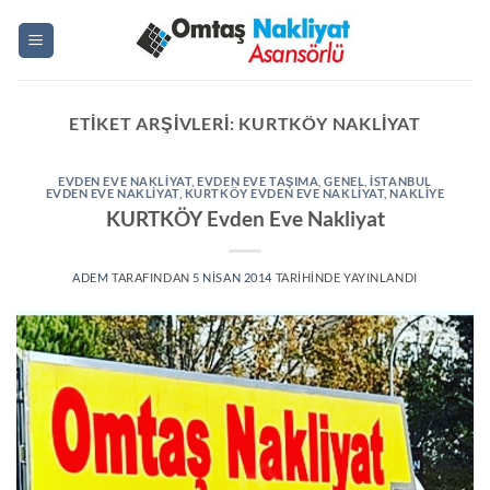
İçeriğe
atla
ETIKET ARŞIVLERI:
KURTKÖY NAKLIYAT
EVDEN EVE NAKLIYAT
,
EVDEN EVE TAŞIMA
,
GENEL
,
ISTANBUL
EVDEN EVE NAKLIYAT
,
KURTKÖY EVDEN EVE NAKLIYAT
,
NAKLIYE
KURTKÖY Evden Eve Nakliyat
ADEM
TARAFINDAN
5 NISAN 2014
TARIHINDE YAYINLANDI