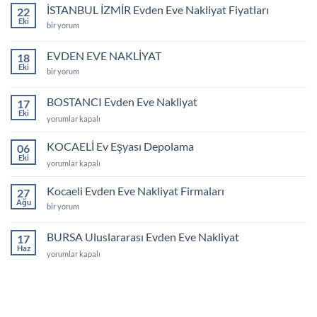
Asansör
İSTANBUL İZMİR Evden Eve Nakliyat Fiyatları
22
için
Eki
İSTANBUL
bir yorum
İZMİR
Evden
Eve
EVDEN EVE NAKLİYAT
18
Nakliyat
Eki
Fiyatları
EVDEN
bir yorum
için
EVE
NAKLİYAT
için
BOSTANCI Evden Eve Nakliyat
17
Eki
BOSTANCI
yorumlar kapalı
Evden
Eve
KOCAELİ Ev Eşyası Depolama
06
Nakliyat
Eki
KOCAELİ
yorumlar kapalı
için
Ev
Eşyası
Kocaeli Evden Eve Nakliyat Firmaları
27
Depolama
Ağu
Kocaeli
bir yorum
için
Evden
Eve
Nakliyat
BURSA Uluslararası Evden Eve Nakliyat
17
Firmaları
Haz
için
BURSA
yorumlar kapalı
Uluslararası
Evden
Eve
Nakliyat
için