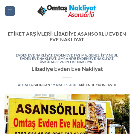
İçeriğe
atla
ETIKET ARŞIVLERI:
LIBADIYE ASANSÖRLÜ EVDEN
EVE NAKLIYAT
EVDEN EVE NAKLIYAT
,
EVDEN EVE TAŞIMA
,
GENEL
,
ISTANBUL
EVDEN EVE NAKLIYAT
,
ÜMRANIYE EVDEN EVE NAKLIYAT
,
ÜSKÜDAR EVDEN EVE NAKLIYAT
Libadiye Evden Eve Nakliyat
ADEM
TARAFINDAN
19 ARALIK 2020
TARIHINDE YAYINLANDI