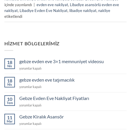
içinde yayınlandı
|
evden eve nakliyat
,
Libadiye asansörlü evden eve
nakliyat
,
Libadiye Evden Eve Nakliyat
,
libadiye nakliyat
,
nakliye
etiketlendi
HIZMET BÖLGELERIMIZ
gebze evden eve 3+1 memnuniyet videosu
18
Nis
gebze
yorumlar kapalı
evden
eve
gebze evden eve taşımacılık
18
3+1
Nis
gebze
yorumlar kapalı
memnuniyet
evden
videosu
eve
Gebze Evden Eve Nakliyat Fiyatları
için
10
taşımacılık
Tem
Gebze
yorumlar kapalı
için
Evden
Eve
Gebze Kiralık Asansör
11
Nakliyat
Mar
Gebze
yorumlar kapalı
Fiyatları
Kiralık
için