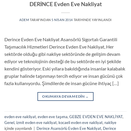
DERİNCE Evden Eve Nakliyat
ADEM
TARAFINDAN
5 NISAN 2014
TARIHINDE YAYINLANDI
Derince Evden Eve Nakliyat Asansörlü Sigortalı Garantili
Taşımacılık Hizmetleri Derince Evden Eve Nakliyat, Her
sektörde olduğu gibi nakliye sektöründe de gelişim devam
ediyor ve teknolojinin desteği de bu sektörde en iyi şekilde
kendini gösteriyor. Eski yıllara bakıldığında insanlar kalabalık
gruplar halinde taşınmayı tercih ediyor ve insan gücünü çok
fazla kullanıyordu. Şimdilerde de insan gücüne ihtiyaç […]
OKUMAYA DEVAM EDIN
→
evden eve nakliyat
,
evden eve taşıma
,
GEBZE EVDEN EVE NAKLİYAT
,
Genel
,
izmit evden eve nakliyat
,
kocaeli evden eve nakliyat
,
nakliye
içinde yayınlandı
|
Derince Asansörlü Evden Eve Nakliyat
,
Derince