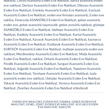
Nakliyat
,
Cevizli Asansörlü Evden Eve Nakliyat
,
darıca asansörlü evden
eve nakliyat
,
Derince Asansörlü Evden Eve Nakliyat
,
Dilovası Asansörlü
Evden Eve Nakliyat
,
Erenköy Asansörlü Evden Eve Nakliyat
,
Esenyalı
Asansörlü Evden Eve Nakliyat
,
evden eve firmaları asansörlü
,
Evden eve
nakliye
,
Feneryolu ASANSÖRLÜ Evden Eve Nakliyat
,
gebze asansörlu
evden eve
,
gebze asansörlü taşımacılık
,
gebze asnsörlü nakliyat
,
göztepe
ASANSÖRLÜ Evden Eve Nakliyat
,
İdaltepe Asansörlü Evden Eve
Nakliyat
,
Kadıköy Asansörlü Evden Eve Nakliyat
,
Kartal Asansörlü
Evden Eve Nakliyat
,
Kavacık Asansörlü Evden Eve Nakliyat
,
kaynarca
Asansörlü Evden Eve Nakliyat
,
Kızıltprak Asansörlü Evden Eve Nakliyat
,
KURTKÖY Asansörlü Evden Eve Nakliyat
,
maltepe asansorlu evden eve
nakliyat
,
Merdivenköy Asansörlü Evden Eve Nakliyat
,
Moda Asansörlü
Evden Eve Nakliyat
,
nakliye
,
Orhanlı Asansörlü Evden Eve Nakliyat
,
Pendik Asansörlü Evden Eve Nakliyat
,
Sarıgazi Asansörlü Evden Eve
Nakliyat
,
Soğanlık Asansörlü Evden Eve Nakliyat
,
Tepeören Asansörlü
Evden Eve Nakliyat
,
Tershane Asansörlü Evden Eve Nakliyat
,
tuzla
asansörlü evden eve nakliyat
,
Üsküdar Asansörlü Evden Eve Nakliyat
,
Yakacık Asansörlü Evden Eve Nakliyat
,
Yarımca Asansörlü Evden Eve
Nakliyat
,
Ziverbey Asansörlü Evden Eve Nakliyat
etiketlendi
EVDEN EVE NAKLIYAT
,
EVDEN EVE TAŞIMA
,
GEBZE EVDEN EVE
NAKLİYAT
,
GENEL
,
IZMIT EVDEN EVE NAKLIYAT
,
KOCAELI EVDEN
EVE NAKLIYAT
,
NAKLIYE