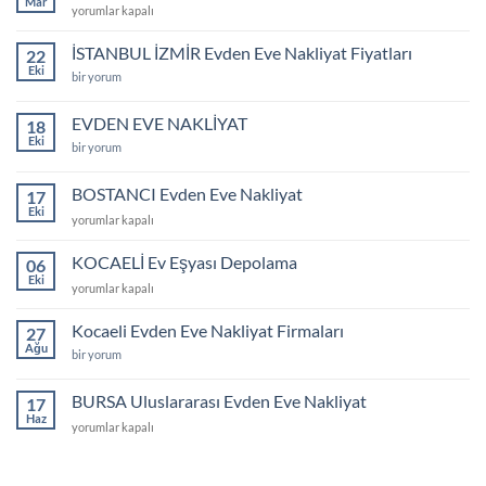
Mar
Gebze
yorumlar kapalı
Fiyatları
Kiralık
için
Asansör
İSTANBUL İZMİR Evden Eve Nakliyat Fiyatları
22
için
Eki
İSTANBUL
bir yorum
İZMİR
Evden
Eve
EVDEN EVE NAKLİYAT
18
Nakliyat
Eki
Fiyatları
EVDEN
bir yorum
için
EVE
NAKLİYAT
için
BOSTANCI Evden Eve Nakliyat
17
Eki
BOSTANCI
yorumlar kapalı
Evden
Eve
KOCAELİ Ev Eşyası Depolama
06
Nakliyat
Eki
KOCAELİ
yorumlar kapalı
için
Ev
Eşyası
Kocaeli Evden Eve Nakliyat Firmaları
27
Depolama
Ağu
Kocaeli
bir yorum
için
Evden
Eve
Nakliyat
BURSA Uluslararası Evden Eve Nakliyat
17
Firmaları
Haz
için
BURSA
yorumlar kapalı
Uluslararası
Evden
Eve