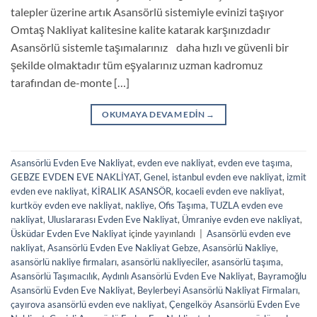
talepler üzerine artık Asansörlü sistemiyle evinizi taşıyor
Omtaş Nakliyat kalitesine kalite katarak karşınızdadır
Asansörlü sistemle taşımalarınız daha hızlı ve güvenli bir
şekilde olmaktadır tüm eşyalarınız uzman kadromuz
tarafından de-monte […]
OKUMAYA DEVAM EDIN
→
Asansörlü Evden Eve Nakliyat
,
evden eve nakliyat
,
evden eve taşıma
,
GEBZE EVDEN EVE NAKLİYAT
,
Genel
,
istanbul evden eve nakliyat
,
izmit
evden eve nakliyat
,
KİRALIK ASANSÖR
,
kocaeli evden eve nakliyat
,
kurtköy evden eve nakliyat
,
nakliye
,
Ofis Taşıma
,
TUZLA evden eve
nakliyat
,
Uluslararası Evden Eve Nakliyat
,
Ümraniye evden eve nakliyat
,
Üsküdar Evden Eve Nakliyat
içinde yayınlandı
|
Asansörlü evden eve
nakliyat
,
Asansörlü Evden Eve Nakliyat Gebze
,
Asansörlü Nakliye
,
asansörlü nakliye firmaları
,
asansörlü nakliyeciler
,
asansörlü taşıma
,
Asansörlü Taşımacılık
,
Aydınlı Asansörlü Evden Eve Nakliyat
,
Bayramoğlu
Asansörlü Evden Eve Nakliyat
,
Beylerbeyi Asansörlü Nakliyat Firmaları
,
çayırova asansörlü evden eve nakliyat
,
Çengelköy Asansörlü Evden Eve