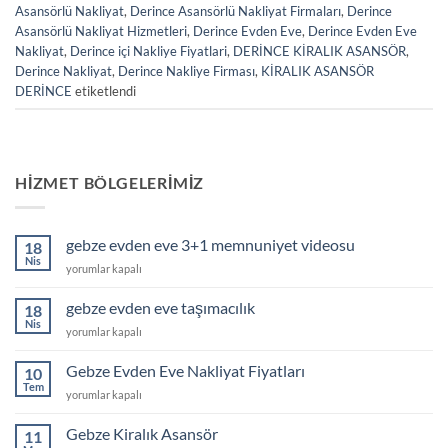
Asansörlü Nakliyat
,
Derince Asansörlü Nakliyat Firmaları
,
Derince
Asansörlü Nakliyat Hizmetleri
,
Derince Evden Eve
,
Derince Evden Eve
Nakliyat
,
Derince içi Nakliye Fiyatlari
,
DERİNCE KİRALIK ASANSÖR
,
Derince Nakliyat
,
Derince Nakliye Firması
,
KİRALIK ASANSÖR
DERİNCE
etiketlendi
HIZMET BÖLGELERIMIZ
gebze evden eve 3+1 memnuniyet videosu
18
Nis
gebze
yorumlar kapalı
evden
eve
gebze evden eve taşımacılık
18
3+1
Nis
gebze
yorumlar kapalı
memnuniyet
evden
videosu
eve
Gebze Evden Eve Nakliyat Fiyatları
için
10
taşımacılık
Tem
Gebze
yorumlar kapalı
için
Evden
Eve
Gebze Kiralık Asansör
11
Nakliyat