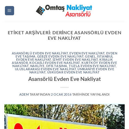
İçeriğe
atla
ETIKET ARŞIVLERI:
DERINCE ASANSÖRLÜ EVDEN
EVE NAKLIYAT
ASANSÖRLÜ EVDEN EVE NAKLIYAT
,
EVDEN EVE NAKLIYAT
,
EVDEN
EVE TAŞIMA
,
GEBZE EVDEN EVE NAKLİYAT
,
GENEL
,
ISTANBUL
EVDEN EVE NAKLIYAT
,
IZMIT EVDEN EVE NAKLIYAT
,
KİRALIK
ASANSÖR
,
KOCAELI EVDEN EVE NAKLIYAT
,
KURTKÖY EVDEN EVE
NAKLIYAT
,
NAKLIYE
,
OFIS TAŞIMA
,
TUZLA EVDEN EVE NAKLIYAT
,
ULUSLARARASI EVDEN EVE NAKLIYAT
,
ÜMRANIYE EVDEN EVE
NAKLIYAT
,
ÜSKÜDAR EVDEN EVE NAKLIYAT
Asansörlü Evden Eve Nakliyat
ADEM
TARAFINDAN
2 OCAK 2016
TARIHINDE YAYINLANDI