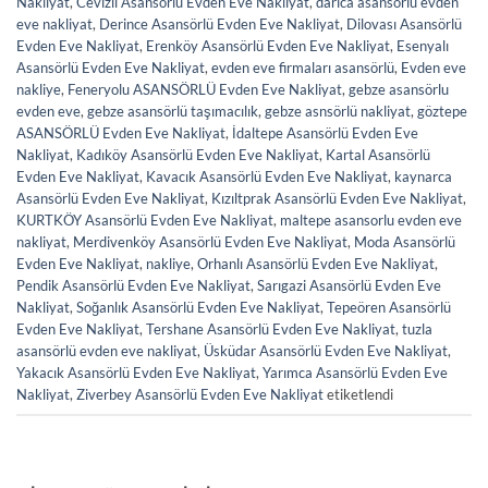
Nakliyat
,
Cevizli Asansörlü Evden Eve Nakliyat
,
darıca asansörlü evden
eve nakliyat
,
Derince Asansörlü Evden Eve Nakliyat
,
Dilovası Asansörlü
Evden Eve Nakliyat
,
Erenköy Asansörlü Evden Eve Nakliyat
,
Esenyalı
Asansörlü Evden Eve Nakliyat
,
evden eve firmaları asansörlü
,
Evden eve
nakliye
,
Feneryolu ASANSÖRLÜ Evden Eve Nakliyat
,
gebze asansörlu
evden eve
,
gebze asansörlü taşımacılık
,
gebze asnsörlü nakliyat
,
göztepe
ASANSÖRLÜ Evden Eve Nakliyat
,
İdaltepe Asansörlü Evden Eve
Nakliyat
,
Kadıköy Asansörlü Evden Eve Nakliyat
,
Kartal Asansörlü
Evden Eve Nakliyat
,
Kavacık Asansörlü Evden Eve Nakliyat
,
kaynarca
Asansörlü Evden Eve Nakliyat
,
Kızıltprak Asansörlü Evden Eve Nakliyat
,
KURTKÖY Asansörlü Evden Eve Nakliyat
,
maltepe asansorlu evden eve
nakliyat
,
Merdivenköy Asansörlü Evden Eve Nakliyat
,
Moda Asansörlü
Evden Eve Nakliyat
,
nakliye
,
Orhanlı Asansörlü Evden Eve Nakliyat
,
Pendik Asansörlü Evden Eve Nakliyat
,
Sarıgazi Asansörlü Evden Eve
Nakliyat
,
Soğanlık Asansörlü Evden Eve Nakliyat
,
Tepeören Asansörlü
Evden Eve Nakliyat
,
Tershane Asansörlü Evden Eve Nakliyat
,
tuzla
asansörlü evden eve nakliyat
,
Üsküdar Asansörlü Evden Eve Nakliyat
,
Yakacık Asansörlü Evden Eve Nakliyat
,
Yarımca Asansörlü Evden Eve
Nakliyat
,
Ziverbey Asansörlü Evden Eve Nakliyat
etiketlendi