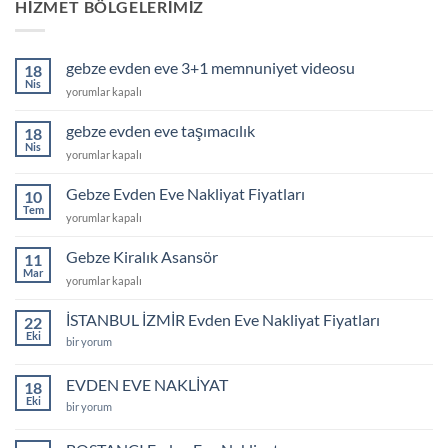
HIZMET BÖLGELERIMIZ
gebze evden eve 3+1 memnuniyet videosu
18
Nis
gebze
yorumlar kapalı
evden
eve
gebze evden eve taşımacılık
18
3+1
Nis
gebze
yorumlar kapalı
memnuniyet
evden
videosu
eve
Gebze Evden Eve Nakliyat Fiyatları
için
10
taşımacılık
Tem
Gebze
yorumlar kapalı
için
Evden
Eve
Gebze Kiralık Asansör
11
Nakliyat
Mar
Gebze
yorumlar kapalı
Fiyatları
Kiralık
için
Asansör
İSTANBUL İZMİR Evden Eve Nakliyat Fiyatları
22
için
Eki
İSTANBUL
bir yorum
İZMİR
Evden
Eve
EVDEN EVE NAKLİYAT
18
Nakliyat
Eki
Fiyatları
EVDEN
bir yorum
için
EVE
NAKLİYAT
için