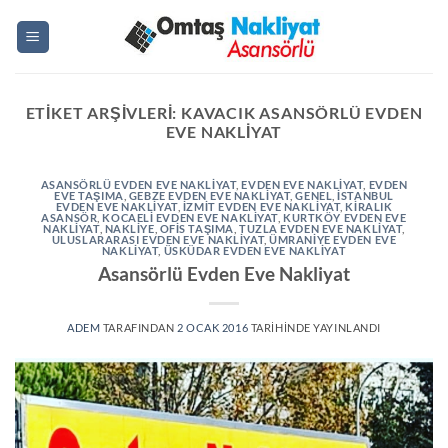
İçeriğe
atla
ETIKET ARŞIVLERI:
KAVACIK ASANSÖRLÜ EVDEN
EVE NAKLIYAT
ASANSÖRLÜ EVDEN EVE NAKLIYAT
,
EVDEN EVE NAKLIYAT
,
EVDEN
EVE TAŞIMA
,
GEBZE EVDEN EVE NAKLİYAT
,
GENEL
,
ISTANBUL
EVDEN EVE NAKLIYAT
,
IZMIT EVDEN EVE NAKLIYAT
,
KİRALIK
ASANSÖR
,
KOCAELI EVDEN EVE NAKLIYAT
,
KURTKÖY EVDEN EVE
NAKLIYAT
,
NAKLIYE
,
OFIS TAŞIMA
,
TUZLA EVDEN EVE NAKLIYAT
,
ULUSLARARASI EVDEN EVE NAKLIYAT
,
ÜMRANIYE EVDEN EVE
NAKLIYAT
,
ÜSKÜDAR EVDEN EVE NAKLIYAT
Asansörlü Evden Eve Nakliyat
ADEM
TARAFINDAN
2 OCAK 2016
TARIHINDE YAYINLANDI