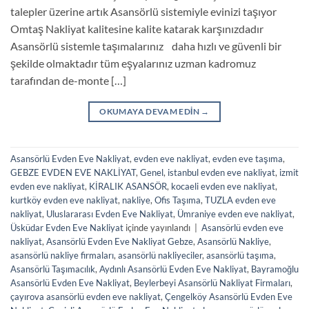
talepler üzerine artık Asansörlü sistemiyle evinizi taşıyor
Omtaş Nakliyat kalitesine kalite katarak karşınızdadır
Asansörlü sistemle taşımalarınız daha hızlı ve güvenli bir
şekilde olmaktadır tüm eşyalarınız uzman kadromuz
tarafından de-monte […]
OKUMAYA DEVAM EDIN
→
Asansörlü Evden Eve Nakliyat
,
evden eve nakliyat
,
evden eve taşıma
,
GEBZE EVDEN EVE NAKLİYAT
,
Genel
,
istanbul evden eve nakliyat
,
izmit
evden eve nakliyat
,
KİRALIK ASANSÖR
,
kocaeli evden eve nakliyat
,
kurtköy evden eve nakliyat
,
nakliye
,
Ofis Taşıma
,
TUZLA evden eve
nakliyat
,
Uluslararası Evden Eve Nakliyat
,
Ümraniye evden eve nakliyat
,
Üsküdar Evden Eve Nakliyat
içinde yayınlandı
|
Asansörlü evden eve
nakliyat
,
Asansörlü Evden Eve Nakliyat Gebze
,
Asansörlü Nakliye
,
asansörlü nakliye firmaları
,
asansörlü nakliyeciler
,
asansörlü taşıma
,
Asansörlü Taşımacılık
,
Aydınlı Asansörlü Evden Eve Nakliyat
,
Bayramoğlu
Asansörlü Evden Eve Nakliyat
,
Beylerbeyi Asansörlü Nakliyat Firmaları
,
çayırova asansörlü evden eve nakliyat
,
Çengelköy Asansörlü Evden Eve