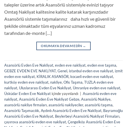
talepler üzerine artık Asansörlü sistemiyle evinizi taşıyor
Omtaş Nakliyat kalitesine kalite katarak karşınızdadır
Asansörlü sistemle taşımalarınız daha hızlı ve güvenli bir
şekilde olmaktadır tüm eşyalarınız uzman kadromuz
tarafından de-monte […]
OKUMAYA DEVAM EDIN
→
Asansörlü Evden Eve Nakliyat
,
evden eve nakliyat
,
evden eve taşıma
,
GEBZE EVDEN EVE NAKLİYAT
,
Genel
,
istanbul evden eve nakliyat
,
izmit
evden eve nakliyat
,
KİRALIK ASANSÖR
,
kocaeli evden eve nakliyat
,
kurtköy evden eve nakliyat
,
nakliye
,
Ofis Taşıma
,
TUZLA evden eve
nakliyat
,
Uluslararası Evden Eve Nakliyat
,
Ümraniye evden eve nakliyat
,
Üsküdar Evden Eve Nakliyat
içinde yayınlandı
|
Asansörlü evden eve
nakliyat
,
Asansörlü Evden Eve Nakliyat Gebze
,
Asansörlü Nakliye
,
asansörlü nakliye firmaları
,
asansörlü nakliyeciler
,
asansörlü taşıma
,
Asansörlü Taşımacılık
,
Aydınlı Asansörlü Evden Eve Nakliyat
,
Bayramoğlu
Asansörlü Evden Eve Nakliyat
,
Beylerbeyi Asansörlü Nakliyat Firmaları
,
çayırova asansörlü evden eve nakliyat
,
Çengelköy Asansörlü Evden Eve