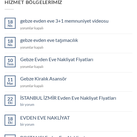
HIZMET BÖLGELERIMIZ
gebze evden eve 3+1 memnuniyet videosu
18
Nis
gebze
yorumlar kapalı
evden
eve
gebze evden eve taşımacılık
18
3+1
Nis
gebze
yorumlar kapalı
memnuniyet
evden
videosu
eve
Gebze Evden Eve Nakliyat Fiyatları
için
10
taşımacılık
Tem
Gebze
yorumlar kapalı
için
Evden
Eve
Gebze Kiralık Asansör
11
Nakliyat
Mar
Gebze
yorumlar kapalı
Fiyatları
Kiralık
için
Asansör
İSTANBUL İZMİR Evden Eve Nakliyat Fiyatları
22
için
Eki
İSTANBUL
bir yorum
İZMİR
Evden
Eve
EVDEN EVE NAKLİYAT
18
Nakliyat
Eki
Fiyatları
EVDEN
bir yorum
için
EVE
NAKLİYAT
için