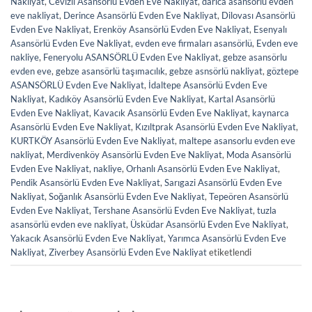
Nakliyat
,
Cevizli Asansörlü Evden Eve Nakliyat
,
darıca asansörlü evden
eve nakliyat
,
Derince Asansörlü Evden Eve Nakliyat
,
Dilovası Asansörlü
Evden Eve Nakliyat
,
Erenköy Asansörlü Evden Eve Nakliyat
,
Esenyalı
Asansörlü Evden Eve Nakliyat
,
evden eve firmaları asansörlü
,
Evden eve
nakliye
,
Feneryolu ASANSÖRLÜ Evden Eve Nakliyat
,
gebze asansörlu
evden eve
,
gebze asansörlü taşımacılık
,
gebze asnsörlü nakliyat
,
göztepe
ASANSÖRLÜ Evden Eve Nakliyat
,
İdaltepe Asansörlü Evden Eve
Nakliyat
,
Kadıköy Asansörlü Evden Eve Nakliyat
,
Kartal Asansörlü
Evden Eve Nakliyat
,
Kavacık Asansörlü Evden Eve Nakliyat
,
kaynarca
Asansörlü Evden Eve Nakliyat
,
Kızıltprak Asansörlü Evden Eve Nakliyat
,
KURTKÖY Asansörlü Evden Eve Nakliyat
,
maltepe asansorlu evden eve
nakliyat
,
Merdivenköy Asansörlü Evden Eve Nakliyat
,
Moda Asansörlü
Evden Eve Nakliyat
,
nakliye
,
Orhanlı Asansörlü Evden Eve Nakliyat
,
Pendik Asansörlü Evden Eve Nakliyat
,
Sarıgazi Asansörlü Evden Eve
Nakliyat
,
Soğanlık Asansörlü Evden Eve Nakliyat
,
Tepeören Asansörlü
Evden Eve Nakliyat
,
Tershane Asansörlü Evden Eve Nakliyat
,
tuzla
asansörlü evden eve nakliyat
,
Üsküdar Asansörlü Evden Eve Nakliyat
,
Yakacık Asansörlü Evden Eve Nakliyat
,
Yarımca Asansörlü Evden Eve
Nakliyat
,
Ziverbey Asansörlü Evden Eve Nakliyat
etiketlendi