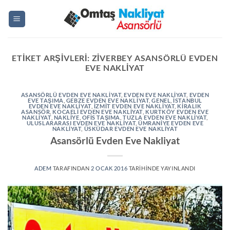
İçeriğe
atla
ETIKET ARŞIVLERI:
ZIVERBEY ASANSÖRLÜ EVDEN
EVE NAKLIYAT
ASANSÖRLÜ EVDEN EVE NAKLIYAT
,
EVDEN EVE NAKLIYAT
,
EVDEN
EVE TAŞIMA
,
GEBZE EVDEN EVE NAKLİYAT
,
GENEL
,
ISTANBUL
EVDEN EVE NAKLIYAT
,
IZMIT EVDEN EVE NAKLIYAT
,
KİRALIK
ASANSÖR
,
KOCAELI EVDEN EVE NAKLIYAT
,
KURTKÖY EVDEN EVE
NAKLIYAT
,
NAKLIYE
,
OFIS TAŞIMA
,
TUZLA EVDEN EVE NAKLIYAT
,
ULUSLARARASI EVDEN EVE NAKLIYAT
,
ÜMRANIYE EVDEN EVE
NAKLIYAT
,
ÜSKÜDAR EVDEN EVE NAKLIYAT
Asansörlü Evden Eve Nakliyat
ADEM
TARAFINDAN
2 OCAK 2016
TARIHINDE YAYINLANDI